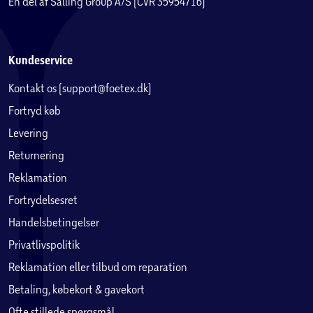
En del af Salling Group A/S (CVR 35954716)
Kundeservice
Kontakt os (support@foetex.dk)
Fortryd køb
Levering
Returnering
Reklamation
Fortrydelsesret
Handelsbetingelser
Privatlivspolitik
Reklamation eller tilbud om reparation
Betaling, købekort & gavekort
Ofte stillede spørgsmål