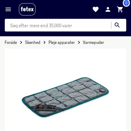
0
mere end 35.000 varer
Forside
Skønhed
Pleje apparater
Varmepuder