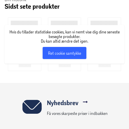
Sidst sete produkter
automatisk efter 3 timer.
Specifikationer:
- Måler 60 x 30 cm
Hvis du tillader statistiske cookies, kan vi nemt vise dig dine seneste
- Åndbar og superblød microfleece
besøgte produkter.
Du kan altid ændre det igen.
- OEKO-TEX Standard 100
- 6 temperaturindstillinger
Ret cookie samtykke
- Autosluk efter 90 minutter
- Vaskbar ved 30 grader
- Fyld bestående af bittesmå glasperler
- Aftagelig ledning
- BBS Beurer Safety System
- Elektronisk temperaturregulering
- 100 W
Nyhedsbrev
Få vores skarpeste priser i indbakken
Du får 3 års garanti på produktet.
Bilka/Føtex er officiel forhandler af Beurers produkter. Det