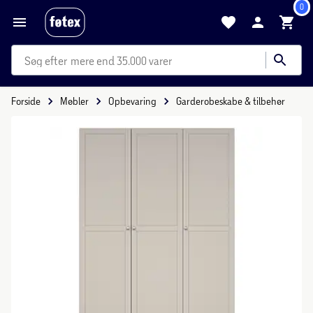
0
mere end 35.000 varer
Forside
Møbler
Opbevaring
Garderobeskabe & tilbehør