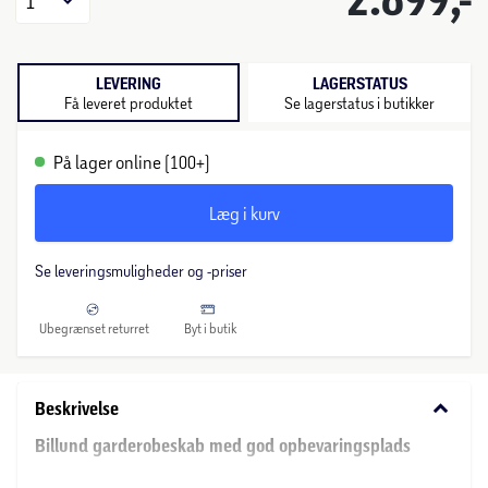
1
LEVERING
LAGERSTATUS
Få leveret produktet
Se lagerstatus i butikker
På lager online (100+)
Læg i kurv
Se leveringsmuligheder og -priser
Ubegrænset returret
Byt i butik
keyboard_arrow_down
Beskrivelse
Billund garderobeskab med god opbevaringsplads