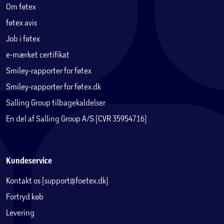
Antal tøjstænger:
1
Om føtex
føtex avis
Maksimal belastning hylder:
10, 21 og 25 kg
Job i føtex
e-mærket certifikat
Maksimal belastning tøjstang:
14 kg
Smiley-rapporter for føtex
Smiley-rapporter for føtex.dk
Et rummeligt garderobeskab med fleksibel opbevaring og
Salling Group tilbagekaldelser
et tidløst design, der gør det nemt at holde styr på
En del af Salling Group A/S (CVR 35954716)
garderoben.
Kundeservice
Kontakt os (support@foetex.dk)
Fortryd køb
Levering