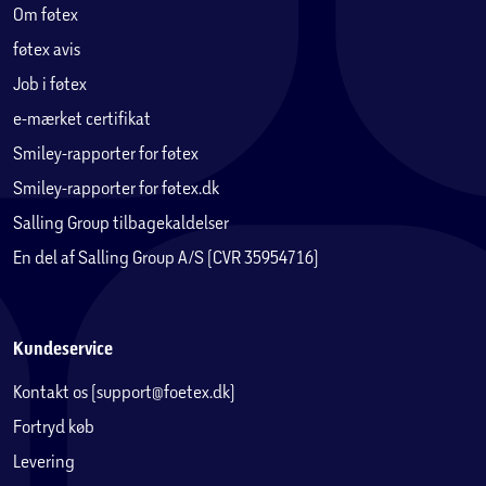
Antal tøjstænger:
1
Om føtex
føtex avis
Maksimal belastning hylder:
10, 21 og 25 kg
Job i føtex
e-mærket certifikat
Maksimal belastning tøjstang:
14 kg
Smiley-rapporter for føtex
Smiley-rapporter for føtex.dk
Et rummeligt garderobeskab med fleksibel opbevaring og
Salling Group tilbagekaldelser
et tidløst design, der gør det nemt at holde styr på
En del af Salling Group A/S (CVR 35954716)
garderoben.
Kundeservice
Kontakt os (support@foetex.dk)
Fortryd køb
Levering