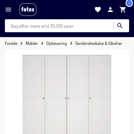
0
mere end 35.000 varer
Forside
Møbler
Opbevaring
Garderobeskabe & tilbehør