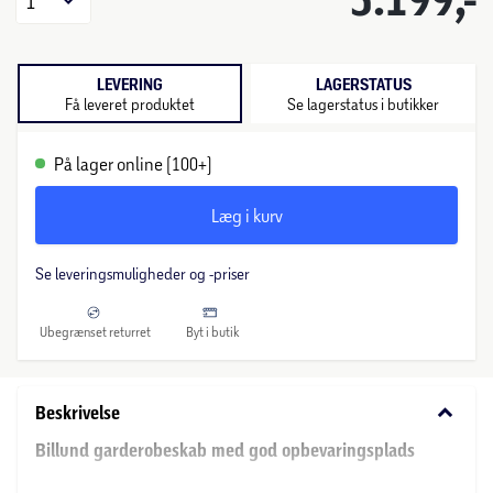
1
LEVERING
LAGERSTATUS
Få leveret produktet
Se lagerstatus i butikker
På lager online (100+)
Læg i kurv
Se leveringsmuligheder og -priser
Ubegrænset returret
Byt i butik
keyboard_arrow_down
Beskrivelse
Billund garderobeskab med god opbevaringsplads