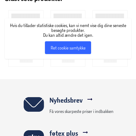
The Famous Grouse blev grundlagt i en lille skotsk butik i
Pertshire tilbage i 1896 af Matthew Gloag. Ambitionen var
at skabe den bedste blended whisky, som man kunne nyde
Hvis du tillader statistiske cookies, kan vi nemt vise dig dine seneste
uden for med vennerne – og fik derfor sin inspiration af
besøgte produkter.
det storslåede skotske landskab.
Du kan altid ændre det igen.
Ret cookie samtykke
Nyhedsbrev
Få vores skarpeste priser i indbakken
føtex plus