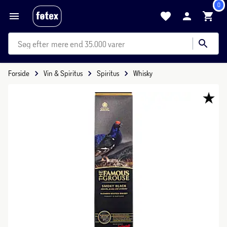
0
mere end 35.000 varer
Forside
Vin & Spiritus
Spiritus
Whisky