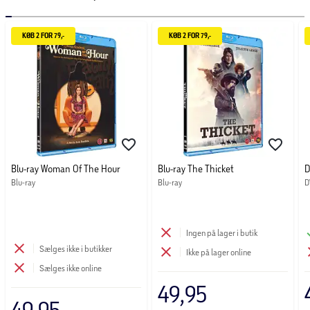
KØB 2 FOR 79,-
KØB 2 FOR 79,-
Blu-ray Woman Of The Hour
Blu-ray The Thicket
D
Blu-ray
Blu-ray
D
Ingen på lager i butik
Sælges ikke i butikker
Ikke på lager online
Sælges ikke online
49,95
49,95