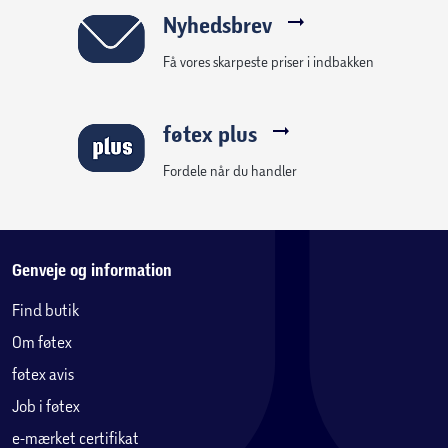
Nyhedsbrev
Få vores skarpeste priser i indbakken
føtex plus
Fordele når du handler
Genveje og information
Find butik
Om føtex
føtex avis
Job i føtex
e-mærket certifikat