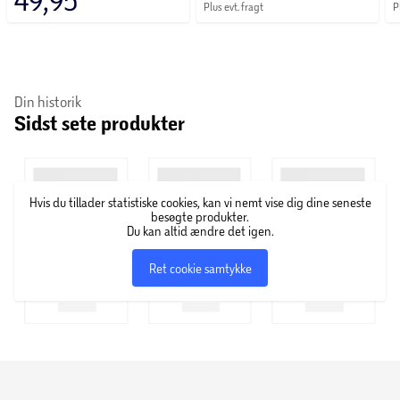
Plus evt. fragt
P
Din historik
Sidst sete produkter
Hvis du tillader statistiske cookies, kan vi nemt vise dig dine seneste
besøgte produkter.
Du kan altid ændre det igen.
Ret cookie samtykke