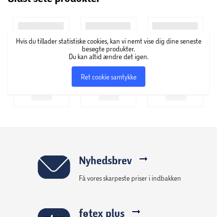
ved sæsonens start på, at den skal blive den mest
dramatiske i hotellets historie. Og at der indtræffer en
række begivenheder, der pludselig truer selve det lille
Hvis du tillader statistiske cookies, kan vi nemt vise dig dine seneste
hotels fremtid. Indeholder også Gæstebogen
besøgte produkter.
Du kan altid ændre det igen.
Ret cookie samtykke
Nyhedsbrev
Få vores skarpeste priser i indbakken
føtex plus