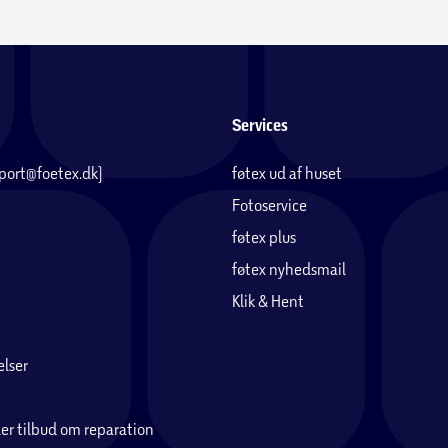
Services
pport@foetex.dk)
føtex ud af huset
Fotoservice
føtex plus
føtex nyhedsmail
Klik & Hent
lser
er tilbud om reparation