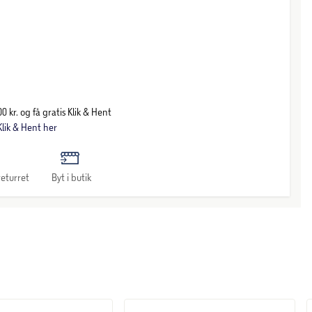
0 kr. og få gratis Klik & Hent
lik & Hent her
eturret
Byt i butik