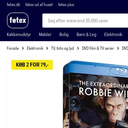
føtex.dk
føtex ud af huset
føtex plus
mere end 35.000 varer
Køkkenudstyr
Møbler
Bolig
Børn & Leg
Elektronik
Forside
Elektronik
TV, foto og lyd
DVD film & TV serier
DVD
KØB 2 FOR 79,-