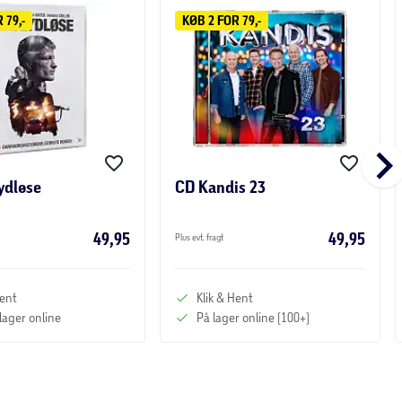
 79,-
KØB 2 FOR 79,-
keyboard_arrow_r
ydløse
CD Kandis 23
49,95
49,95
Plus evt. fragt
Hent
Klik & Hent
 lager online
På lager online (100+)