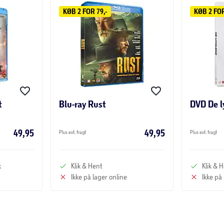
KØB 2 FOR 79,-
KØB 2 FOR
t
Blu-ray Rust
DVD De l
49,95
49,95
Plus evt. fragt
Plus evt. fragt
k
Klik & Hent
Klik & 
Ikke på lager online
Ikke på