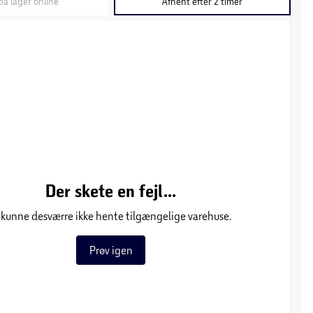
på lager online
Afhent efter 2 timer
Der skete en fejl...
 kunne desværre ikke hente tilgængelige varehuse.
Prøv igen