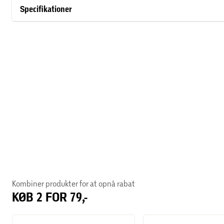
Take That, og igennem hans enestående bedrifter som rekords
Specifikationer
konfrontere de udfordringer, som stratosfærisk berømmelse og
Kombiner produkter for at opnå rabat
KØB 2 FOR 79,-