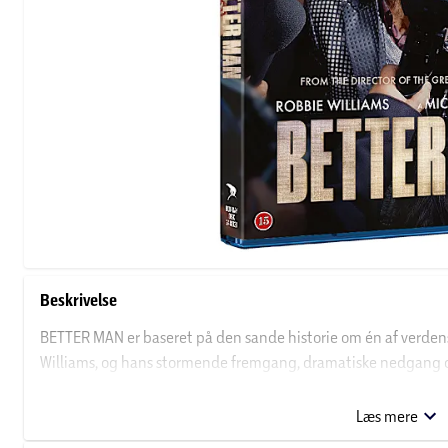
Beskrivelse
BETTER MAN er baseret på den sande historie om én af verden
Williams, og hans stormende fremgang, dramatiske nedgan
igennem hans liv og karriere. Under den visionære instruktio
bliver filmen unikt fortalt fra Williams’ perspektiv og indkapsle
Læs mere
Filmen følger Robbies rejse fra barndommen til at være det 