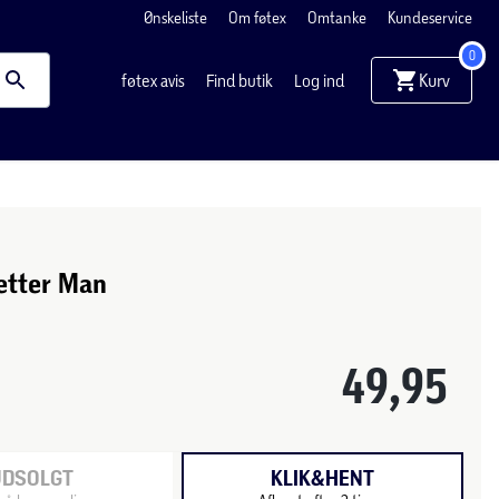
Ønskeliste
Om føtex
Omtanke
Kundeservice
0
Kurv
føtex avis
Find butik
Log ind
etter Man
49,95
UDSOLGT
KLIK&HENT