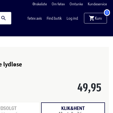
Ønskeliste
Om føtex
Omtanke
Kundeservice
0
Kurv
føtex avis
Find butik
Log ind
e lydløse
49,95
UDSOLGT
KLIK&HENT