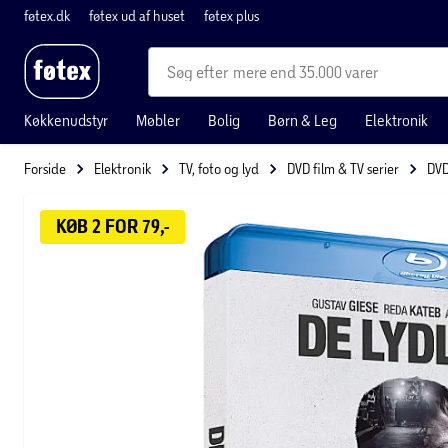
føtex.dk
føtex ud af huset
føtex plus
mere end 35.000 varer
Køkkenudstyr
Møbler
Bolig
Børn & Leg
Elektronik
Forside
Elektronik
TV, foto og lyd
DVD film & TV serier
DVD
KØB 2 FOR 79,-