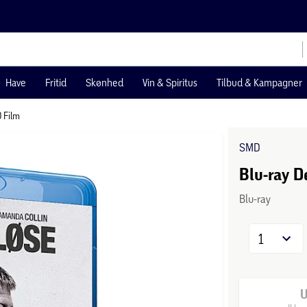
Have
Fritid
Skønhed
Vin & Spiritus
Tilbud & Kampagner
 Film
SMD
Blu-ray D
Blu-ray
1