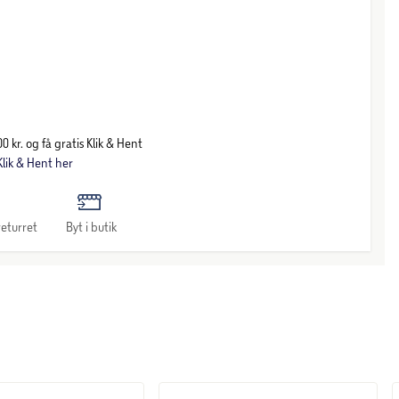
0 kr. og få gratis Klik & Hent
lik & Hent her
eturret
Byt i butik