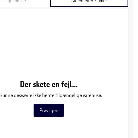
på lager online
Afhent efter 2 timer
Der skete en fejl...
 kunne desværre ikke hente tilgængelige varehuse.
Prøv igen