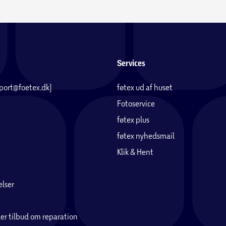
Services
pport@foetex.dk)
føtex ud af huset
Fotoservice
føtex plus
føtex nyhedsmail
Klik & Hent
lser
er tilbud om reparation