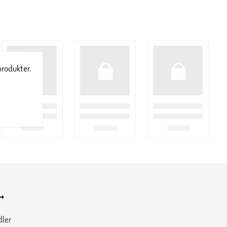
produkter.
dler