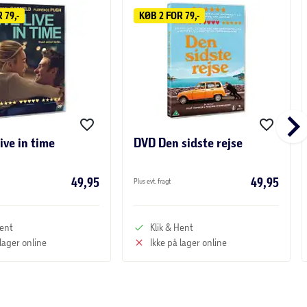
 79,-
KØB 2 FOR 79,-
keyboard_arrow_r
ive in time
DVD Den sidste rejse
49,95
49,95
Plus evt. fragt
Hent
Klik & Hent
 lager online
Ikke på lager online