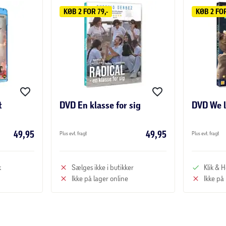
KØB 2 FOR 79,-
KØB 2 FOR
t
DVD En klasse for sig
DVD We l
49,95
49,95
Plus evt. fragt
Plus evt. fragt
k
Sælges ikke i butikker
Klik & 
Ikke på lager online
Ikke på