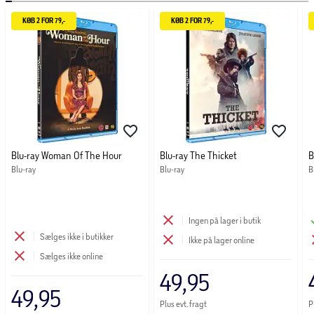
KØB 2 FOR 79,-
KØB 2 FOR 79,-
Blu-ray Woman Of The Hour
Blu-ray The Thicket
B
Blu-ray
Blu-ray
B
Ingen på lager i butik
Sælges ikke i butikker
Ikke på lager online
Sælges ikke online
49,95
49,95
Plus evt. fragt
P