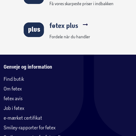
Få vores skarpeste priser i indbakken
føtex plus
Fordele når du handler
Genveje og information
Find butik
Om føtex
føtex avis
Job i føtex
e-mærket certifikat
Smiley-rapporter for føtex