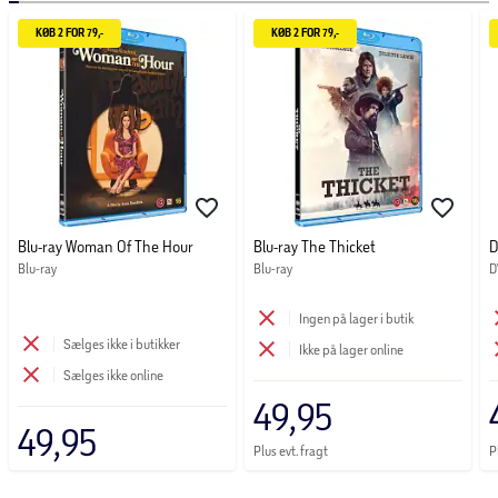
KØB 2 FOR 79,-
KØB 2 FOR 79,-
Blu-ray Woman Of The Hour
Blu-ray The Thicket
D
Blu-ray
Blu-ray
D
Ingen på lager i butik
Sælges ikke i butikker
Ikke på lager online
Sælges ikke online
49,95
49,95
Plus evt. fragt
P