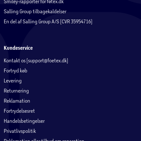
Smiley-rapporter for føtex.dk
Salling Group tilbagekaldelser
En del af Salling Group A/S (CVR 35954716)
Kundeservice
Kontakt os (support@foetex.dk)
Fortryd køb
Levering
Returnering
Reklamation
Fortrydelsesret
Handelsbetingelser
Privatlivspolitik
Reklamation eller tilbud om reparation