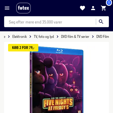
0
mere end 35.000 varer
side
Elektronik
TV, foto og lyd
DVD film & TV serier
DVD Film
KØB 2 FOR 79,-