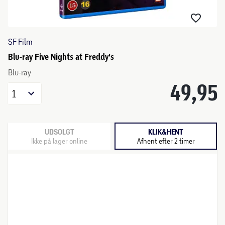
SF Film
Blu-ray Five Nights at Freddy's
Blu-ray
49,95
1
UDSOLGT
KLIK&HENT
Ikke på lager online
Afhent efter 2 timer