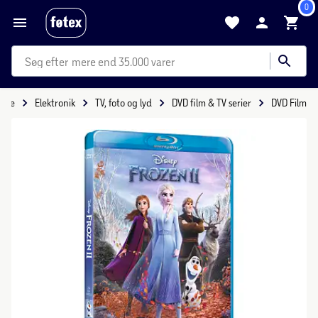
0
mere end 35.000 varer
side
Elektronik
TV, foto og lyd
DVD film & TV serier
DVD Film