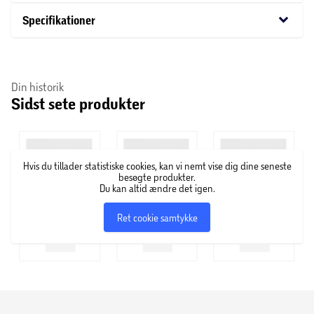
redde sin datter og samtidig få hævn over mordet på sin
keyboard_arrow_down
Specifikationer
eks og de grusomheder Case er blevet udsat for af
sektenes gale leder.
Din historik
Sidst sete produkter
Hvis du tillader statistiske cookies, kan vi nemt vise dig dine seneste
besøgte produkter.
Du kan altid ændre det igen.
Ret cookie samtykke