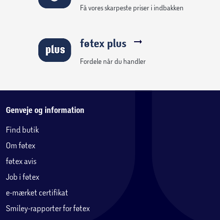
Få vores skarpeste priser i indbakken
føtex plus
Fordele når du handler
Genveje og information
Find butik
Om føtex
føtex avis
Job i føtex
e-mærket certifikat
Smiley-rapporter for føtex