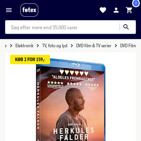
0
mere end 35.000 varer
side
Elektronik
TV, foto og lyd
DVD film & TV serier
DVD Film
KØB 2 FOR 159,-