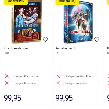
KØB 2 FOR 159,-
KØB 2 FOR 159,-
The Julekalender
Kometernes Jul
B
DVD
DVD
D
Sælges ikke i butikker
Sælges ikke i butikker
Sælges ikke online
Sælges ikke online
99,95
99,95