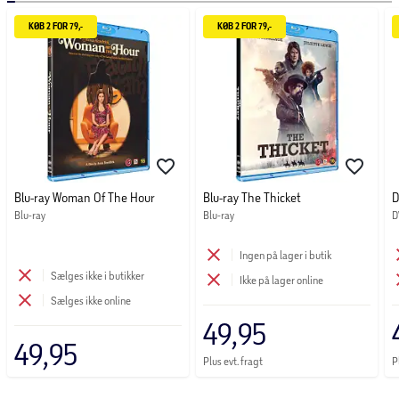
KØB 2 FOR 79,-
KØB 2 FOR 79,-
Blu-ray Woman Of The Hour
Blu-ray The Thicket
D
Blu-ray
Blu-ray
D
Ingen på lager i butik
Sælges ikke i butikker
Ikke på lager online
Sælges ikke online
49,95
49,95
Plus evt. fragt
P