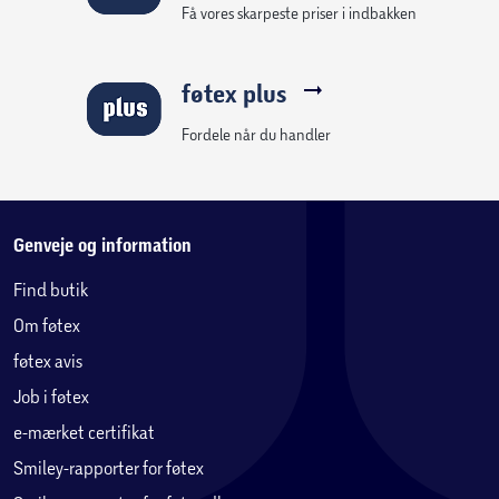
Få vores skarpeste priser i indbakken
føtex plus
Fordele når du handler
Genveje og information
Find butik
Om føtex
føtex avis
Job i føtex
e-mærket certifikat
Smiley-rapporter for føtex