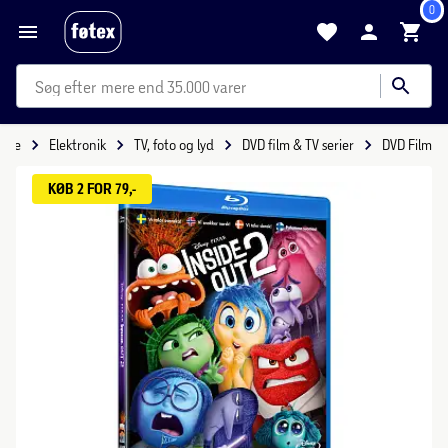
0
mere end 35.000 varer
side
Elektronik
TV, foto og lyd
DVD film & TV serier
DVD Film
KØB 2 FOR 79,-