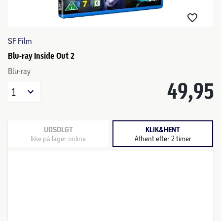
SF Film
Blu-ray Inside Out 2
Blu-ray
49,95
1
UDSOLGT
KLIK&HENT
Ikke på lager online
Afhent efter 2 timer