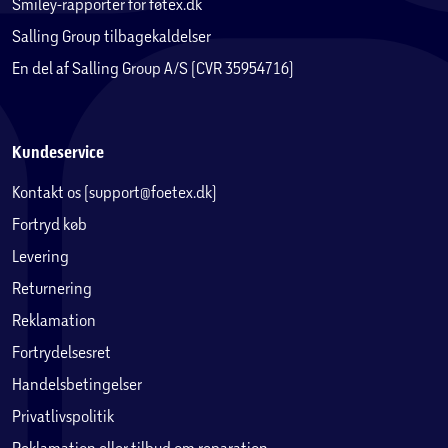
Smiley-rapporter for føtex.dk
Salling Group tilbagekaldelser
En del af Salling Group A/S (CVR 35954716)
Kundeservice
Kontakt os (support@foetex.dk)
Fortryd køb
Levering
Returnering
Reklamation
Fortrydelsesret
Handelsbetingelser
Privatlivspolitik
Reklamation eller tilbud om reparation