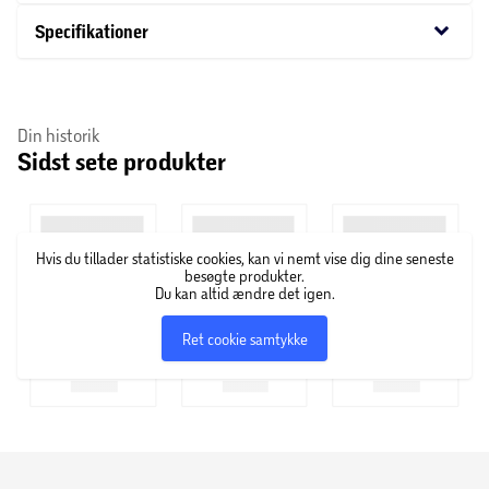
chefredaktør Henrik Moll (Nicolas Bro), beder ham dække
keyboard_arrow_down
Specifikationer
et mord på en ung fuldmægtig, der arbejdede i
Indenrigsministeriet. Langsomt men sikkert fører sagen
Torp i nettet på en politisk sammensværgelse, der truer
Din historik
selve fundamentet for vores samfund.
Sidst sete produkter
Hvis du tillader statistiske cookies, kan vi nemt vise dig dine seneste
besøgte produkter.
Du kan altid ændre det igen.
Ret cookie samtykke