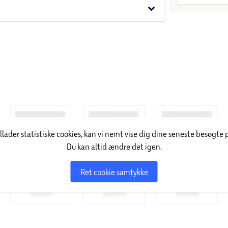
keyboard_arrow_down
illader statistiske cookies, kan vi nemt vise dig dine seneste besøgte 
Du kan altid ændre det igen.
Ret cookie samtykke