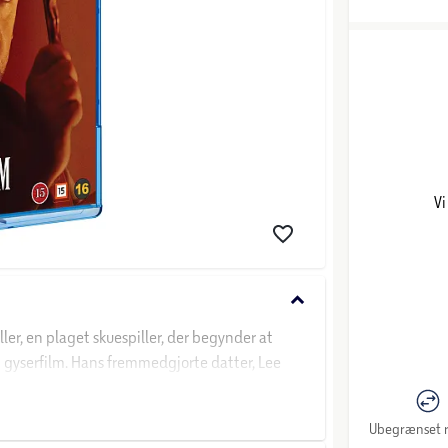
Vi
keyboard_arrow_down
er, en plaget skuespiller, der begynder at
g gyserfilm. Hans fremmedgjorte datter, Lee
i sin tidligere afhængighed, eller om der er
Ubegrænset r