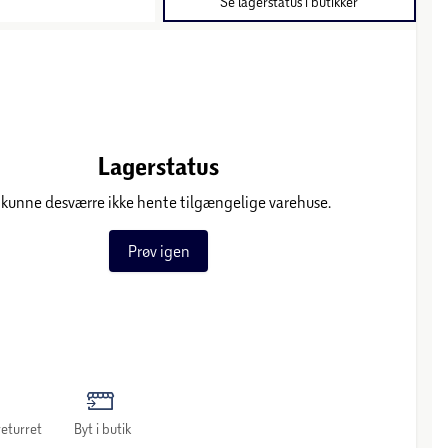
Se lagerstatus i butikker
Lagerstatus
 kunne desværre ikke hente tilgængelige varehuse.
Prøv igen
eturret
Byt i butik