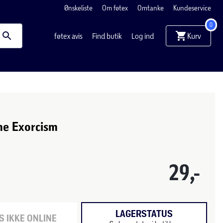
Ønskeliste
Om føtex
Omtanke
Kundeservice
0
Kurv
føtex avis
Find butik
Log ind
he Exorcism
29,-
LAGERSTATUS
 IKKE ONLINE