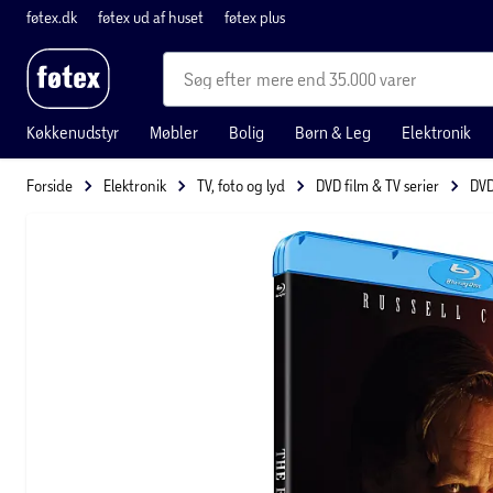
føtex.dk
føtex ud af huset
føtex plus
mere end 35.000 varer
Køkkenudstyr
Møbler
Bolig
Børn & Leg
Elektronik
Forside
Elektronik
TV, foto og lyd
DVD film & TV serier
DVD