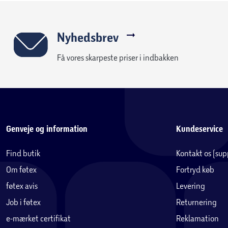
Nyhedsbrev
Få vores skarpeste priser i indbakken
Genveje og information
Kundeservice
Find butik
Kontakt os (su
Om føtex
Fortryd køb
føtex avis
Levering
Job i føtex
Returnering
e-mærket certifikat
Reklamation