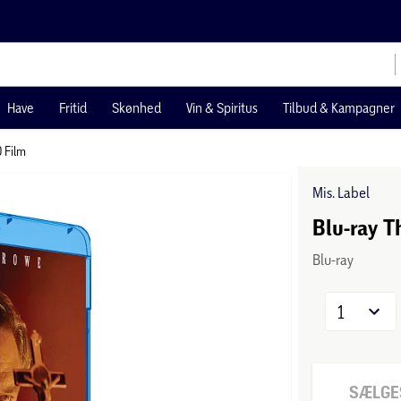
Have
Fritid
Skønhed
Vin & Spiritus
Tilbud & Kampagner
 Film
Mis. Label
Blu-ray T
Blu-ray
1
SÆLGES