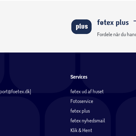
føtex plus
Fordele når du han
Services
pport@foetex.dk)
føtex ud af huset
Fotoservice
føtex plus
føtex nyhedsmail
Klik & Hent