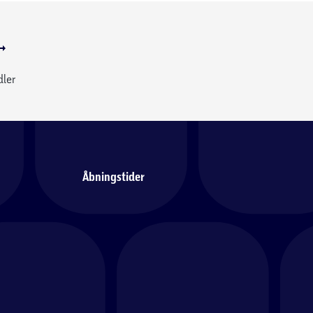
dler
Åbningstider