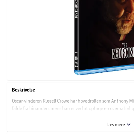
Beskrivelse
Oscar-vinderen Russell Crowe har hovedrollen som Anthony Mill
falde fra hinanden, mens han er ved at optage en overnaturli
(Ryan Simpkins), spekulerer på, om han er ved at glide tilbage 
noget langt mere dystert på spil.
Læs mere