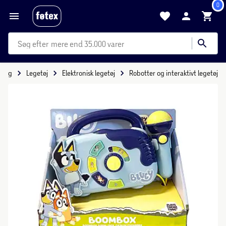
0
mere end 35.000 varer
 Leg
Legetøj
Elektronisk legetøj
Robotter og interaktivt legetøj