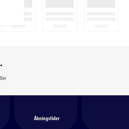
dler
Åbningstider