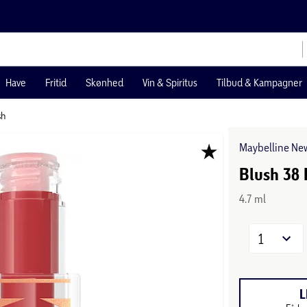
Have
Fritid
Skønhed
Vin & Spiritus
Tilbud & Kampagner
sh
Maybelline Ne
Blush 38 
4.7 ml
1
L