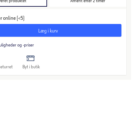
veret produktet
Afhent efter 2 timer
r online (<5)
Læg i kurv
uligheder og -priser
eturret
Byt i butik