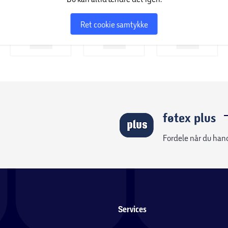
Ret cookie samtykke
føtex plus
Fordele når du han
Services