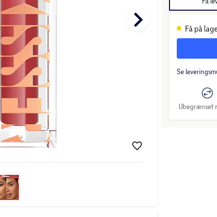
Få le
keyboard_arrow_right
Få på lage
Se leveringsm
Ubegrænset r