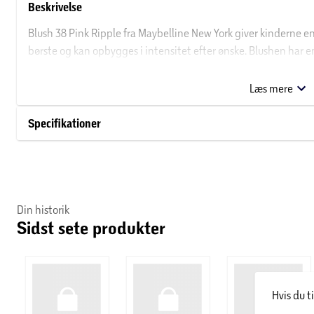
Beskrivelse
Blush 38 Pink Ripple fra Maybelline New York giver kinderne e
børste og kan opbygges i intensitet efter ønske. Blushen har
i tasken. Giv dit ansigt ekstra glød med denne skønne blush.
Læs mere
Om Maybelline New York
Specifikationer
Maybelline New York var det første brand til at introducere de
kølvandet på en køkkenbrand hos Mabel Williams. Hun forsøgt
branden med vaseline, som med en fin børste kunne fremhæve
på Maybelline New York, som blev skiftet af Mabels bror, Tom Ly
et af de førende makeup-brands i over 120 lande i verden. New Y
Din historik
New York har fingeren på pulsen, og deres produkter skal sætte
Sidst sete produkter
gallafester.
Hvis du t