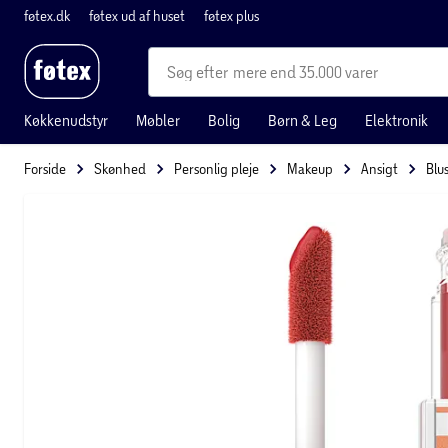
føtex.dk
føtex ud af huset
føtex plus
mere end 35.000 varer
Køkkenudstyr
Møbler
Bolig
Børn & Leg
Elektronik
Forside
Skønhed
Personlig pleje
Makeup
Ansigt
Blu