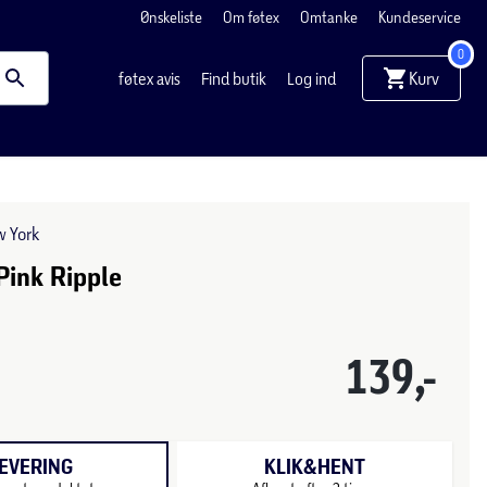
Ønskeliste
Om føtex
Omtanke
Kundeservice
0
Kurv
føtex avis
Find butik
Log ind
w York
Pink Ripple
139,-
EVERING
KLIK&HENT