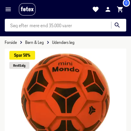
0
mere end 35.000 varer
Forside
Børn & Leg
Udendørs leg
Spar 
50%
Rest
Salg