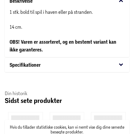
keyboard_arrow_down
Beskrivelse
1 stk. bold til spil i haven eller på stranden.
14 cm.
OBS! Varen er assorteret, og en bestemt variant kan
ikke garanteres.
keyboard_arrow_down
Specifikationer
Din historik
Sidst sete produkter
Hvis du tillader statistiske cookies, kan vi nemt vise dig dine seneste
besøgte produkter.