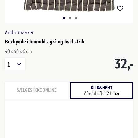
Andre mærker
Boxhynde i bomuld - grå og hvid strib
40 x 40 x 6 cm
32,-
1
KLIK&HENT
SÆLGES IKKE ONLINE
Afhent efter 2 timer