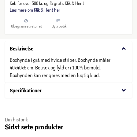
Køb for over 500 kr. og få gratis Klik & Hent
Læs mere om Klik & Hent her
Ubegrænset returret
Byt i butik
keyboard_arrow_down
Beskrivelse
Boxhynde i grå med hvide striber. Boxhynde måler
40x40x6 cm. Betræk og fyld er i 100% bomuld.
Boxhynden kan rengøres med en fugtig klud.
keyboard_arrow_down
Specifikationer
Din historik
Sidst sete produkter