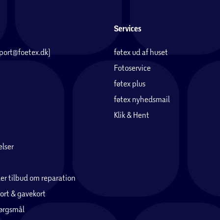
Services
pport@foetex.dk)
føtex ud af huset
Fotoservice
føtex plus
føtex nyhedsmail
Klik & Hent
lser
er tilbud om reparation
ort & gavekort
pørgsmål