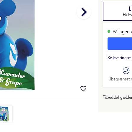
keyboard_arrow_right
L
Få le
På lager o
Se leveringsm
Ubegrænset r
Tilbuddet gælder: