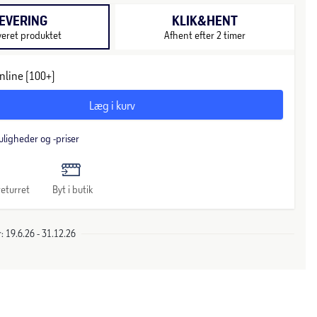
EVERING
KLIK&HENT
veret produktet
Afhent efter 2 timer
nline (100+)
Læg i kurv
uligheder og -priser
eturret
Byt i butik
 19.6.26 - 31.12.26