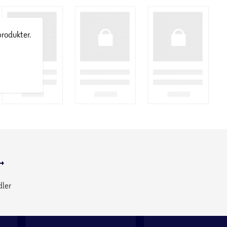
produkter.
dler