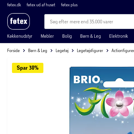
føtex.dk
føtex ud af huset
føtex plus
mere end 35.000 varer
Køkkenudstyr
Møbler
Bolig
Børn & Leg
Elektronik
Forside
Børn & Leg
Legetøj
Legetøjsfigurer
Actionfigure
Spar 
30%