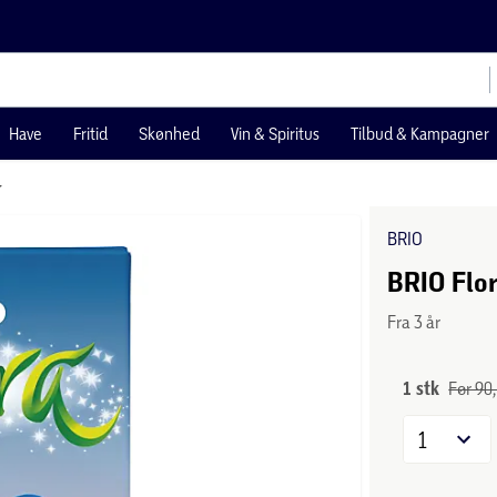
Have
Fritid
Skønhed
Vin & Spiritus
Tilbud & Kampagner
r
BRIO
BRIO Flo
Fra 3 år
1 stk
Før 90,
1