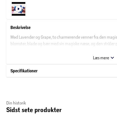
Beskrivelse
Mød Lavender og Grape, to charmerende venner fra den magisk
blomster, blade og bær med sin magiske næse, og den stråler 
hjælper Lavender med at interagere med sin lille Buddy Grape, 
Figurerne er fuldt kompatible med alt BRIO Flora legetøj, og L
Læs mere
hjælper dit barn med at udvikle sig gennem fantasifuld og flek
Specifikationer
Din historik
Sidst sete produkter