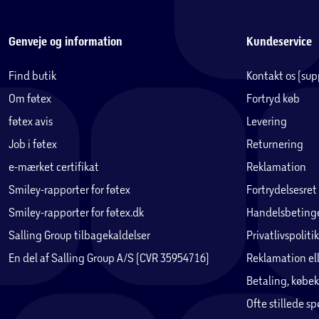
Genveje og information
Kundeservice
Find butik
Kontakt os (su
Om føtex
Fortryd køb
føtex avis
Levering
Job i føtex
Returnering
e-mærket certifikat
Reklamation
Smiley-rapporter for føtex
Fortrydelsesret
Smiley-rapporter for føtex.dk
Handelsbetinge
Salling Group tilbagekaldelser
Privatlivspolitik
En del af Salling Group A/S (CVR 35954716)
Reklamation ell
Betaling, købek
Ofte stillede s