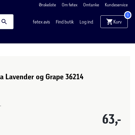
Ønskeliste
Om føtex
Omtanke
Kundeservice
0
Kurv
føtex avis
Find butik
Log ind
ra Lavender og Grape 36214
-
63,-