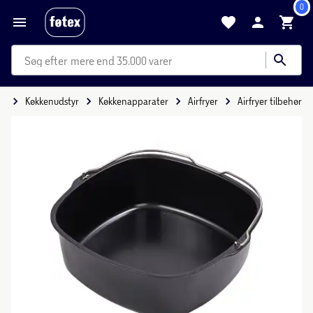
0
mere end 35.000 varer
de
Køkkenudstyr
Køkkenapparater
Airfryer
Airfryer tilbehør