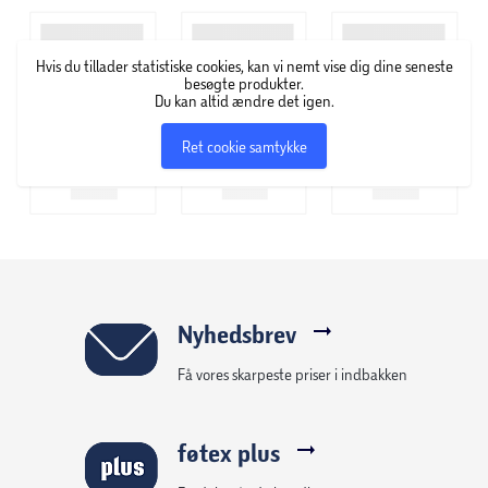
varmebestandige materialer, som giver et stabilt og
sikkert greb, når du håndterer varme dele fra din airfryer.
Hvis du tillader statistiske cookies, kan vi nemt vise dig dine seneste
besøgte produkter.
Du kan altid ændre det igen.
Ret cookie samtykke
Nyhedsbrev
Få vores skarpeste priser i indbakken
føtex plus