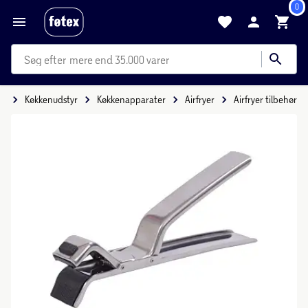
0
mere end 35.000 varer
de
Køkkenudstyr
Køkkenapparater
Airfryer
Airfryer tilbehør