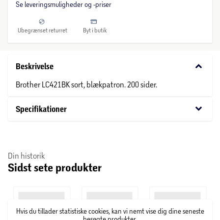
Se leveringsmuligheder og -priser
Ubegrænset returret
Byt i butik
keyboard_arrow_down
Beskrivelse
Brother LC421BK sort, blækpatron. 200 sider.
keyboard_arrow_down
Specifikationer
Din historik
Sidst sete produkter
Hvis du tillader statistiske cookies, kan vi nemt vise dig dine seneste
besøgte produkter.