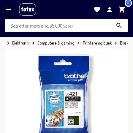
0
mere end 35.000 varer
ide
Elektronik
Computere & gaming
Printere og blæk
Blæk