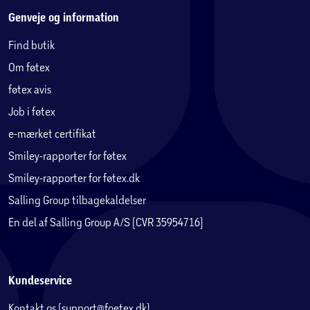
Genveje og information
Find butik
Om føtex
føtex avis
Job i føtex
e-mærket certifikat
Smiley-rapporter for føtex
Smiley-rapporter for føtex.dk
Salling Group tilbagekaldelser
En del af Salling Group A/S (CVR 35954716)
Kundeservice
Kontakt os (support@foetex.dk)