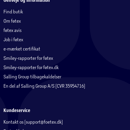
Genveje og information
Find butik
Om føtex
føtex avis
Job i føtex
e-mærket certifikat
Smiley-rapporter for føtex
Smiley-rapporter for føtex.dk
Salling Group tilbagekaldelser
En del af Salling Group A/S (CVR 35954716)
Kundeservice
Kontakt os (support@foetex.dk)