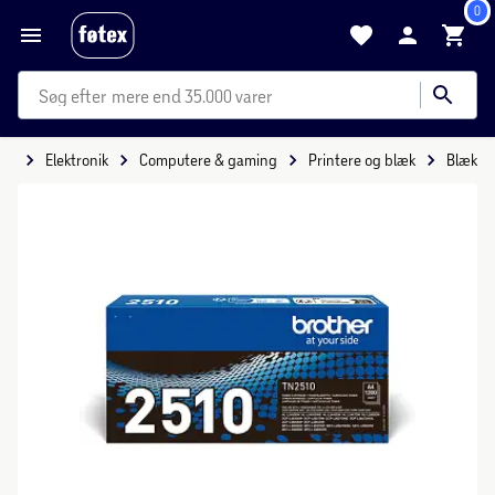
0
mere end 35.000 varer
ide
Elektronik
Computere & gaming
Printere og blæk
Blæk