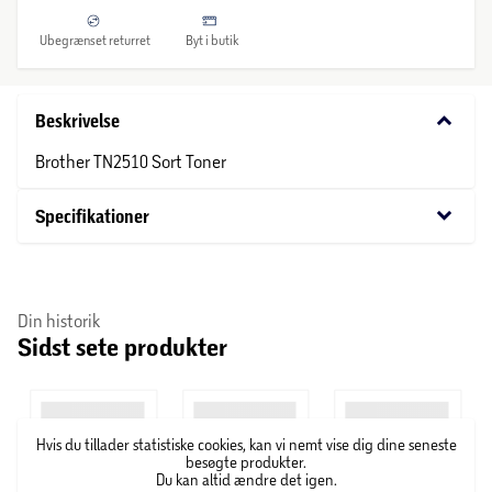
Ubegrænset returret
Byt i butik
keyboard_arrow_down
Beskrivelse
Brother TN2510 Sort Toner
keyboard_arrow_down
Specifikationer
Din historik
Sidst sete produkter
Hvis du tillader statistiske cookies, kan vi nemt vise dig dine seneste
besøgte produkter.
Du kan altid ændre det igen.