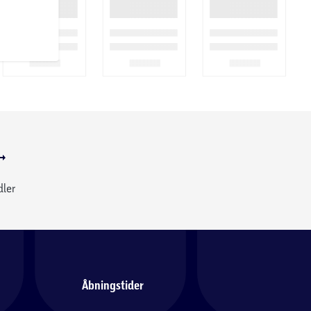
dler
Åbningstider