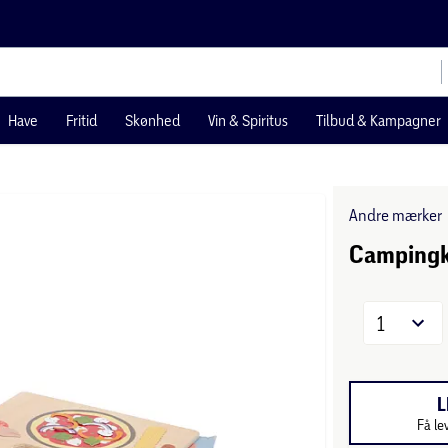
Have
Fritid
Skønhed
Vin & Spiritus
Tilbud & Kampagner
Andre mærker
Campingk
1
L
Få le