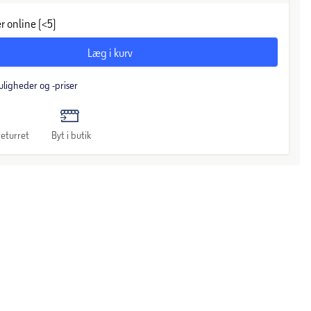
r online (<5)
Læg i kurv
uligheder og -priser
eturret
Byt i butik