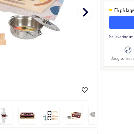
keyboard_arrow_right
Få på lage
Se leveringsm
Ubegrænset r