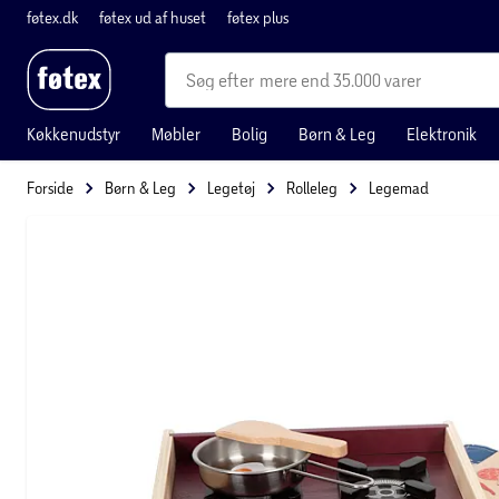
føtex.dk
føtex ud af huset
føtex plus
mere end 35.000 varer
Køkkenudstyr
Møbler
Bolig
Børn & Leg
Elektronik
Forside
Børn & Leg
Legetøj
Rolleleg
Legemad