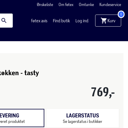
Ønskeliste
Om føtex
Omtanke
Kundeservice
0
Kurv
føtex avis
Find butik
Log ind
økken - tasty
769,-
EVERING
LAGERSTATUS
veret produktet
Se lagerstatus i butikker