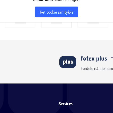
Ret cookie samtykke
føtex plus
Fordele når du han
Services