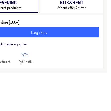
EVERING
KLIK&HENT
veret produktet
Afhent efter 2 timer
nline (100+)
Læg i kurv
uligheder og -priser
eturret
Byt i butik