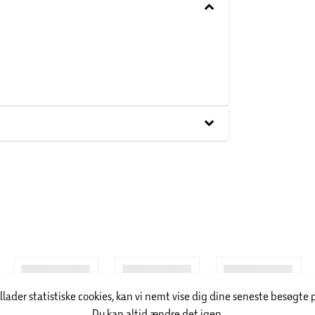
keyboard_arrow_down
r at sende bilen tværs over rummet.
keyboard_arrow_down
aranteres.
illader statistiske cookies, kan vi nemt vise dig dine seneste besøgte 
Du kan altid ændre det igen.