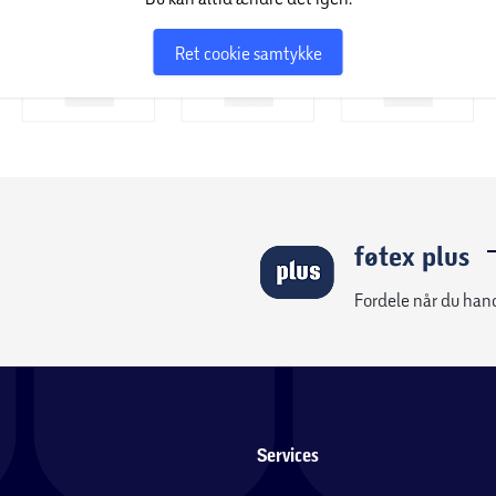
Ret cookie samtykke
føtex plus
Fordele når du han
Services