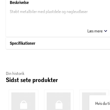
Beskrivelse
Støbt metalbiler med plastdele og nøgleudløser
Sæt nøglen i bilens bagende, og tryk derefter på udløseren fo
Læs mere
Målestok: 1:64
Specifikationer
BEMÆRK! Varen er assorteret, og en specifik variant kan ikke g
Din historik
Sidst sete produkter
Hvis du t