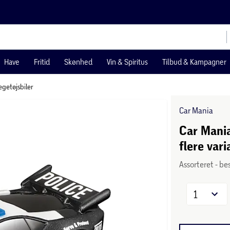
Have
Fritid
Skønhed
Vin & Spiritus
Tilbud & Kampagner
egetøjsbiler
Car Mania
Car Mania
flere vari
Assorteret - be
1