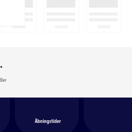
dler
Åbningstider