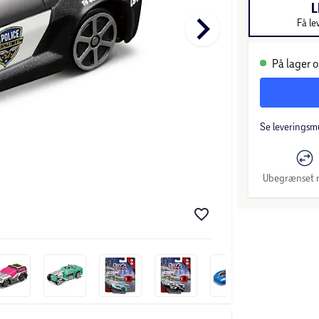
L
keyboard_arrow_right
Få le
På lager o
Se leveringsm
Ubegrænset r