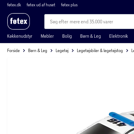
føtex.dk
føtex ud af huset
føtex plus
mere end 35.000 varer
Køkkenudstyr
Møbler
Bolig
Børn & Leg
Elektronik
Forside
Børn & Leg
Legetøj
Legetøjsbiler & legetøjstog
L