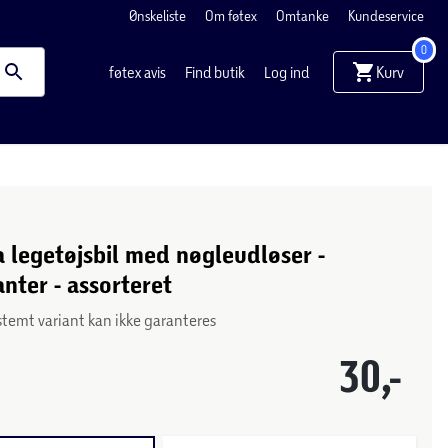
Ønskeliste
Om føtex
Omtanke
Kundeservice
0
Kurv
føtex avis
Find butik
Log ind
 legetøjsbil med nøgleudløser -
anter - assorteret
stemt variant kan ikke garanteres
30,-