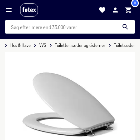
0
mere end 35.000 varer
e
Hus & Have
VVS
Toiletter, sæder og cisterner
Toiletsæder