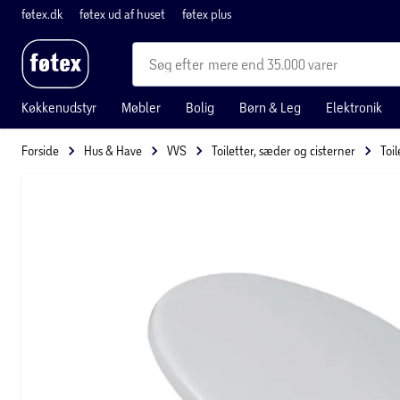
føtex.dk
føtex ud af huset
føtex plus
mere end 35.000 varer
Køkkenudstyr
Møbler
Bolig
Børn & Leg
Elektronik
Forside
Hus & Have
VVS
Toiletter, sæder og cisterner
Toi