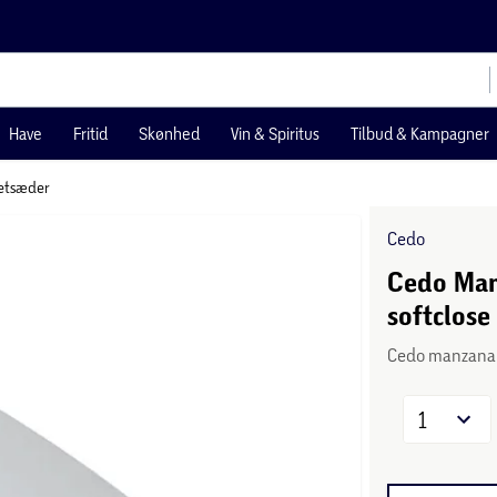
Have
Fritid
Skønhed
Vin & Spiritus
Tilbud & Kampagner
letsæder
Cedo
Cedo Man
softclose 
Cedo manzana p
1