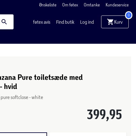
Ønskeliste
Om føtex
Omtanke
Kundeservice
0
Kurv
føtex avis
Find butik
Log ind
zana Pure toiletsæde med
- hvid
ure softclose - white
399,95