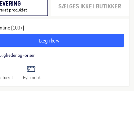
EVERING
SÆLGES IKKE I BUTIKKER
veret produktet
nline (100+)
Læg i kurv
uligheder og -priser
eturret
Byt i butik