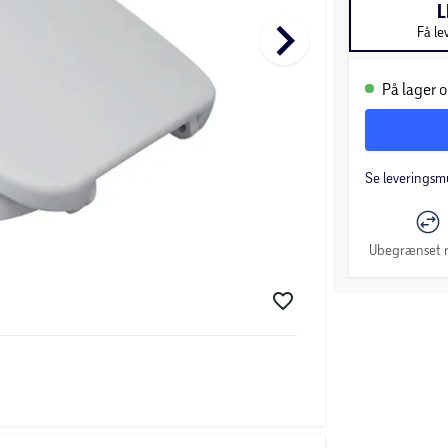
L
keyboard_arrow_right
Få le
På lager o
Se leveringsm
Ubegrænset r