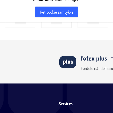
Ret cookie samtykke
føtex plus
Fordele når du han
Services