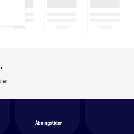
dler
Åbningstider