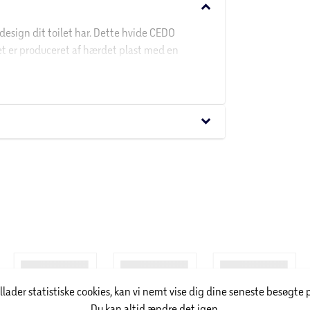
keyboard_arrow_down
design dit toilet har. Dette hvide CEDO
et er produceret af hærdet plast med en
et med funktionelle egenskaber i form af
lbeslag af rustfrit stål, og det passer til
keyboard_arrow_down
illader statistiske cookies, kan vi nemt vise dig dine seneste besøgte 
Du kan altid ændre det igen.