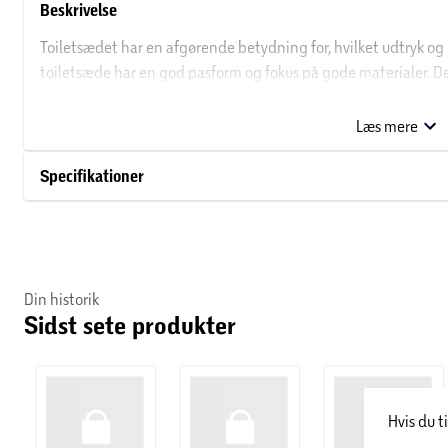
Beskrivelse
Toiletsædet har en afgørende betydning for, hvilket udtryk og 
toiletsæde har en god pasform og fokus på gode materialer. D
suveræn brudstyrke på 180kg. Derudover er toiletsædet udstyr
softclose, der sikrer en forsigtig og lydløs lukning. Sædet har stå
Læs mere
Gustavberg Nautic. Toiletsædet har 5 års garanti.
Specifikationer
Din historik
Sidst sete produkter
Hvis du t