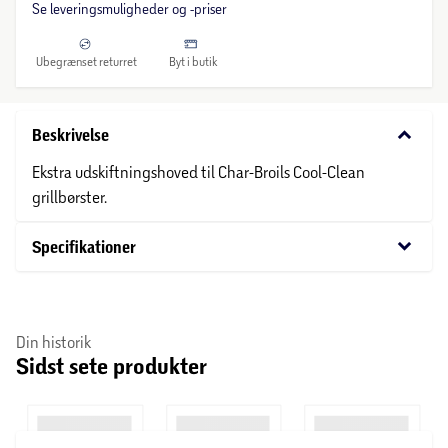
Se leveringsmuligheder og -priser
Ubegrænset returret
Byt i butik
keyboard_arrow_down
Beskrivelse
Ekstra udskiftningshoved til Char-Broils Cool-Clean
grillbørster.
keyboard_arrow_down
Specifikationer
Din historik
Sidst sete produkter