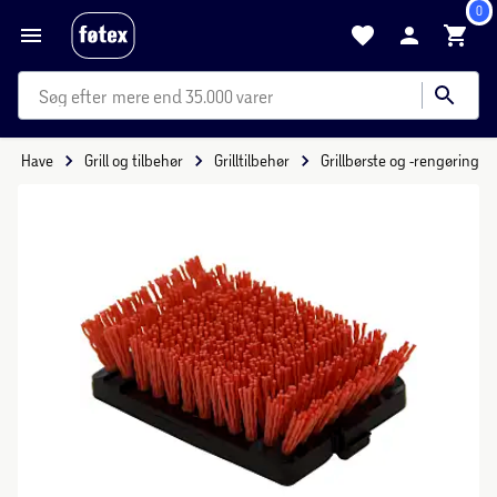
0
mere end 35.000 varer
s & Have
Grill og tilbehør
Grilltilbehør
Grillbørste og -rengøring