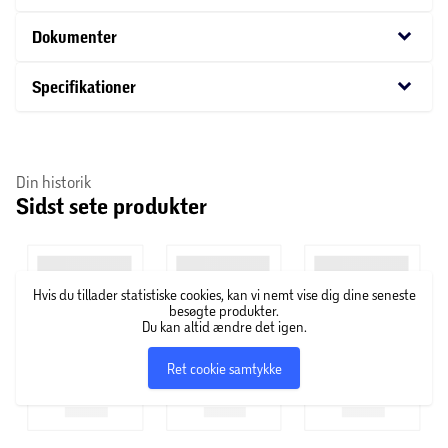
nedenunder er perfekt til bøger eller magasiner.
keyboard_arrow_down
Dokumenter
Overflade - Materiale: MDF
Overflade - Behandling: UV malet
keyboard_arrow_down
Specifikationer
Topplade tykkelse: 15 mm
Hylder: 1 stk.
Din historik
Skuffer: 1 stk.
Sidst sete produkter
Maksimal belastning: 20 kg
B: 50 x H: 24,5 x D: 35 cm
Hvis du tillader statistiske cookies, kan vi nemt vise dig dine seneste
besøgte produkter.
Du kan altid ændre det igen.
Ret cookie samtykke