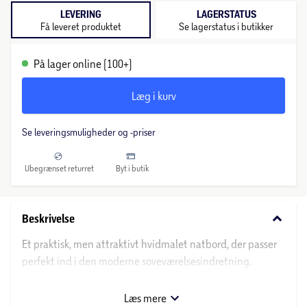
LEVERING
LAGERSTATUS
Få leveret produktet
Se lagerstatus i butikker
På lager online (100+)
Læg i kurv
Se leveringsmuligheder og -priser
Ubegrænset returret
Byt i butik
keyboard_arrow_down
Beskrivelse
Et praktisk, men attraktivt hvidmalet natbord, der passer
perfekt ind i den moderne soveværelsesindretning.
Skuffen med metal skuffeskinner åbner gnidningsfrit og
er perfekt til at opbevare dine nødvendige ting. Hylden
Læs mere