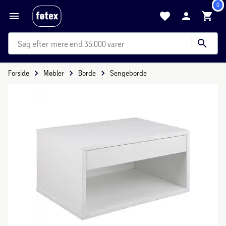
0
mere end 35.000 varer
Forside
Møbler
Borde
Sengeborde