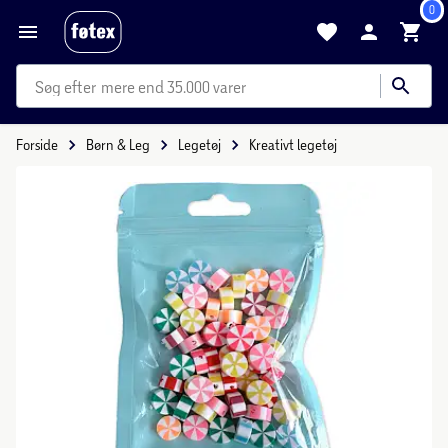
0
mere end 35.000 varer
Forside
Børn & Leg
Legetøj
Kreativt legetøj