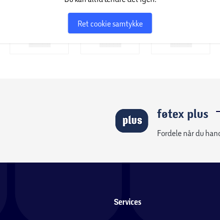
Ret cookie samtykke
føtex plus
Fordele når du han
Services