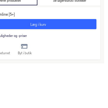
veret produktet
Se lagerstatus i butikker
nline (5+)
Læg i kurv
uligheder og -priser
eturret
Byt i butik