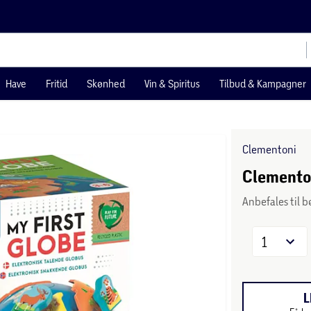
Have
Fritid
Skønhed
Vin & Spiritus
Tilbud & Kampagner
Clementoni
Clementon
Anbefales til b
1
L