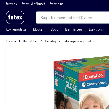
føtex.dk
føtex ud af huset
føtex plus
mere end 35.000 varer
Køkkenudstyr
Møbler
Bolig
Børn & Leg
Elektronik
Forside
Børn & Leg
Legetøj
Babylegetøj og tumling