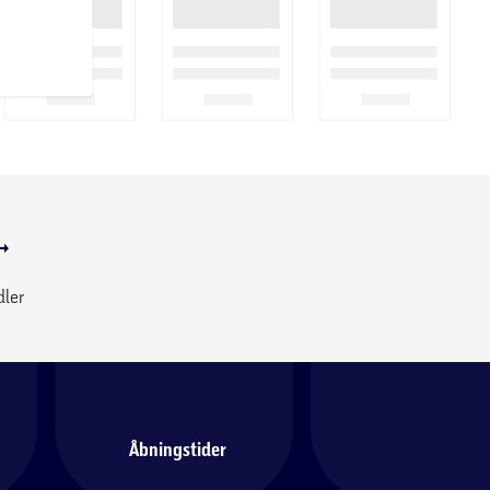
dler
Åbningstider