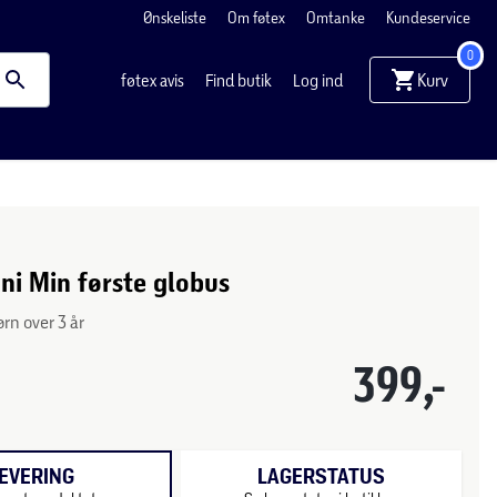
Ønskeliste
Om føtex
Omtanke
Kundeservice
0
Kurv
føtex avis
Find butik
Log ind
i Min første globus
ørn over 3 år
399,-
EVERING
LAGERSTATUS