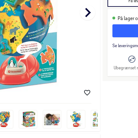
Få le
keyboard_arrow_right
På lager o
Se leveringsm
Ubegrænset r