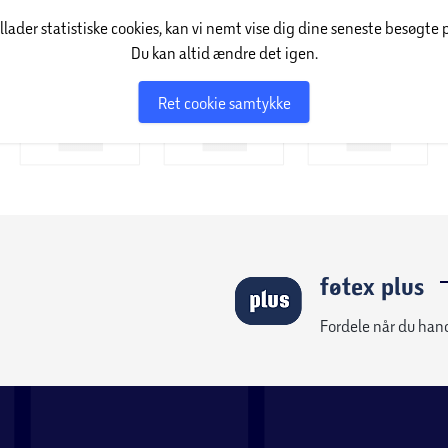
illader statistiske cookies, kan vi nemt vise dig dine seneste besøgte 
Du kan altid ændre det igen.
Ret cookie samtykke
føtex plus
Fordele når du han