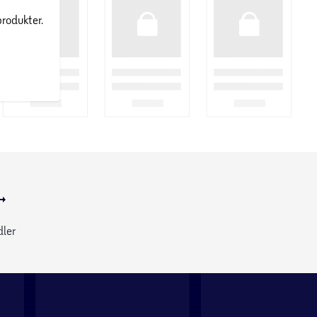
produkter.
dler