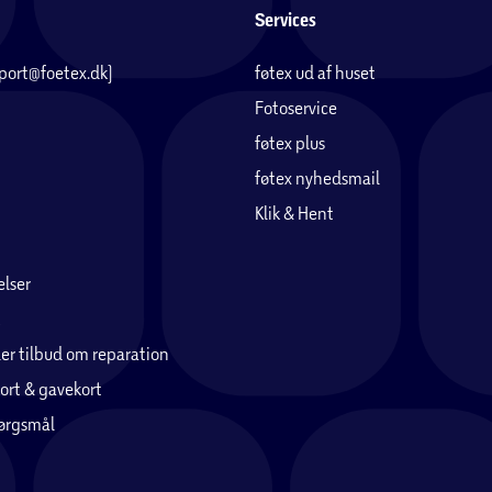
Services
pport@foetex.dk)
føtex ud af huset
Fotoservice
føtex plus
føtex nyhedsmail
Klik & Hent
lser
er tilbud om reparation
ort & gavekort
pørgsmål