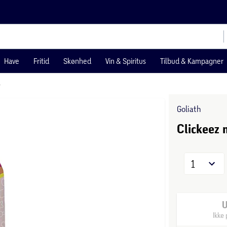
Have
Fritid
Skønhed
Vin & Spiritus
Tilbud & Kampagner
r
Goliath
Clickeez 
1
Ikke 