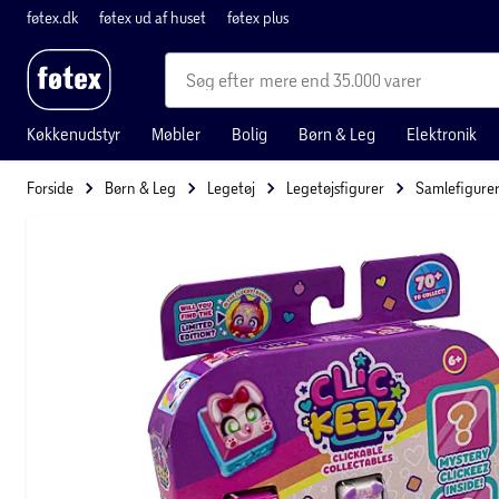
føtex.dk
føtex ud af huset
føtex plus
mere end 35.000 varer
Køkkenudstyr
Møbler
Bolig
Børn & Leg
Elektronik
Forside
Børn & Leg
Legetøj
Legetøjsfigurer
Samlefigure