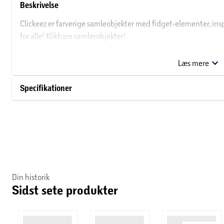
Beskrivelse
Clickeez er farverige samleobjekter med fidget-elementer, insp
for alle! Klikbare samlerobjekter!
Clickeez kombinerer den vedvarende fidget-trend med den nye 
Læs mere
(keycaps).
Specifikationer
Indhold:
2x Clickeez (Switch, 2D/3D Keycap og Base)
3x Clickeez 2D/3D Keycaps
1x Nøglering
Din historik
Sidst sete produkter
1x Samlerguide/brugervejledning