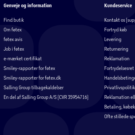
Genveje og information
Kundeservice
Find butik
Kontakt os (su
Om føtex
Fortryd køb
føtex avis
Levering
Job i føtex
Returnering
e-mærket certifikat
Reklamation
Smiley-rapporter for føtex
Fortrydelsesret
Smiley-rapporter for føtex.dk
Handelsbetinge
Salling Group tilbagekaldelser
Privatlivspolitik
En del af Salling Group A/S (CVR 35954716)
Reklamation ell
Betaling, købek
Ofte stillede s