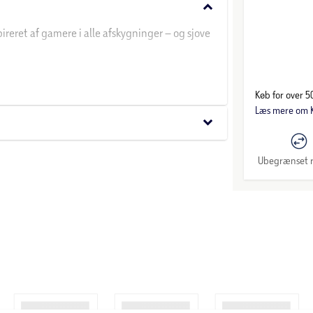
keyboard_arrow_down
ireret af gamere i alle afskygninger – og sjove
trend inden for samling af tastatur-taster
Køb for over 50
Læs mere om K
keyboard_arrow_down
Ubegrænset r