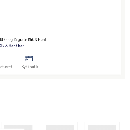
0 kr. og få gratis Klik & Hent
lik & Hent her
eturret
Byt i butik