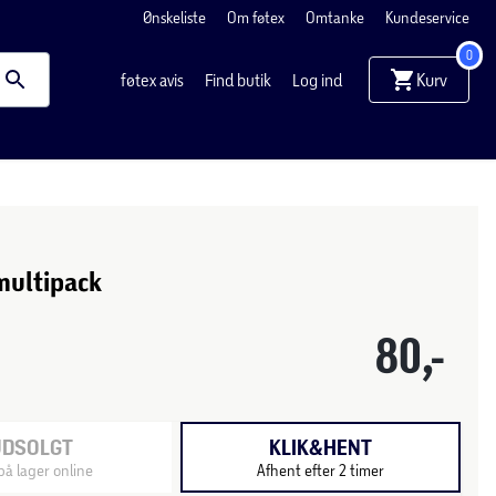
Ønskeliste
Om føtex
Omtanke
Kundeservice
0
Kurv
føtex avis
Find butik
Log ind
multipack
80,-
UDSOLGT
KLIK&HENT
på lager online
Afhent efter 2 timer