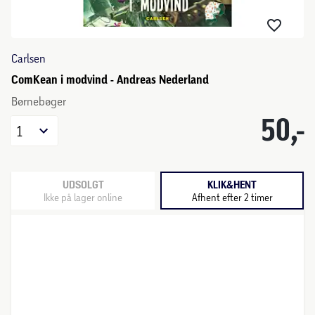
Carlsen
ComKean i modvind - Andreas Nederland
Børnebøger
50,-
1
UDSOLGT
KLIK&HENT
Ikke på lager online
Afhent efter 2 timer