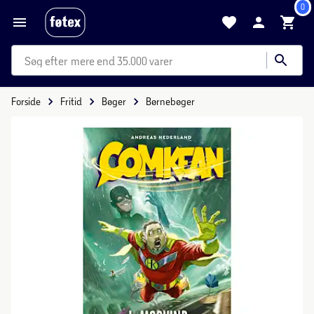
0
mere end 35.000 varer
Forside
Fritid
Bøger
Børnebøger