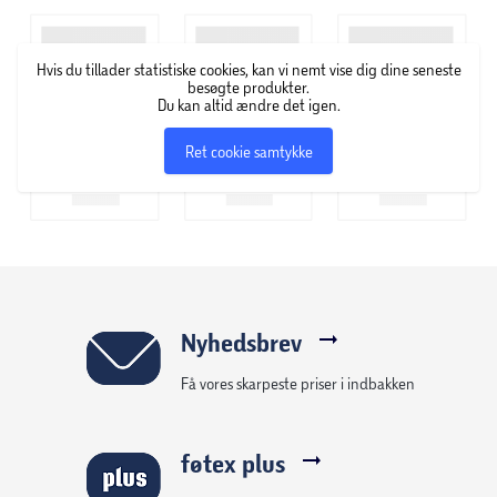
Fra ca. 6 år.
Andre titler i serien:
Hvis du tillader statistiske cookies, kan vi nemt vise dig dine seneste
ComKean og zombie-yoyoerne
besøgte produkter.
Du kan altid ændre det igen.
Ret cookie samtykke
Nyhedsbrev
Få vores skarpeste priser i indbakken
føtex plus