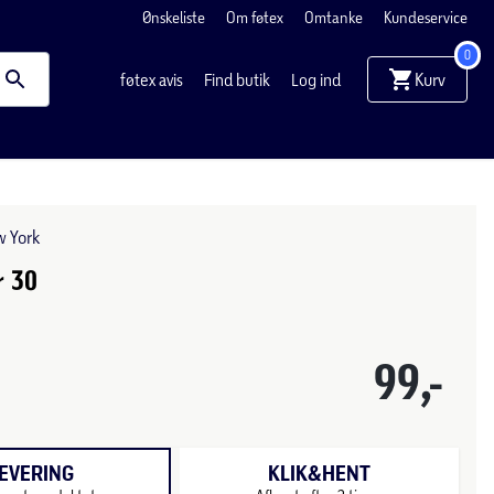
Ønskeliste
Om føtex
Omtanke
Kundeservice
0
Kurv
føtex avis
Find butik
Log ind
w York
r 30
99,-
EVERING
KLIK&HENT