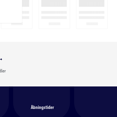
dler
Åbningstider