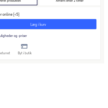
veret produktet
Afhent efter 2 timer
r online (<5)
Læg i kurv
uligheder og -priser
eturret
Byt i butik