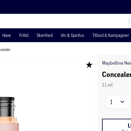
Have
Fritid
Skønhed
Vin & Spiritus
Tilbud & Kampagner
cealer
Maybelline Ne
Conceale
11 ml
1
L