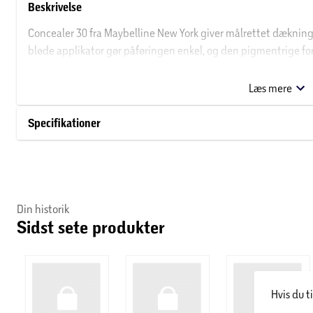
Beskrivelse
Concealer 30 fra Maybelline New York giver målrettet dæknin
bløde applikator gør påføringen enkel, og den pigmentrige fo
med Concealer 30 fra Maybelline New York.
Læs mere
Om Maybelline New York
Specifikationer
Maybelline New York var det første brand til at introducere de
kølvandet på en køkkenbrand hos Mabel Williams. Hun forsøgt
branden med vaseline, som med en fin børste kunne fremhæve
på Maybelline New York, som blev skiftet af Mabels bror, Tom Ly
et af de førende makeup-brands i over 120 lande i verden. New Y
Din historik
New York har fingeren på pulsen, og deres produkter skal sætte
Sidst sete produkter
gallafester.
Hvis du t