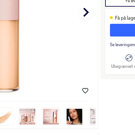
Få le
keyboard_arrow_right
Få på lage
Se leveringsm
Ubegrænset r