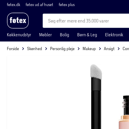
føtex.dk
føtex ud af huset
føtex plus
mere end 35.000 varer
Køkkenudstyr
Møbler
Bolig
Børn & Leg
Elektronik
Forside
Skønhed
Personlig pleje
Makeup
Ansigt
Con