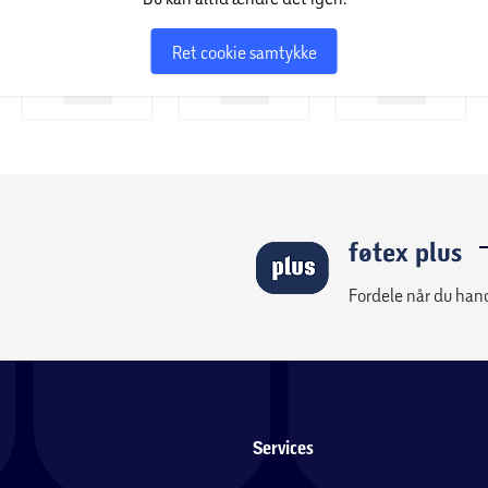
Ret cookie samtykke
føtex plus
Fordele når du han
Services