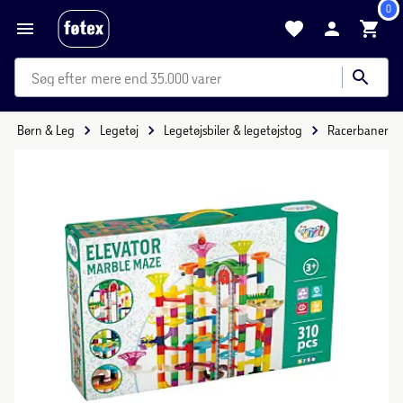
0
mere end 35.000 varer
Børn & Leg
Legetøj
Legetøjsbiler & legetøjstog
Racerbaner