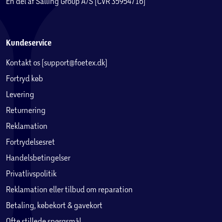
En del af Salling Group A/S (CVR 35954716)
Kundeservice
Kontakt os (support@foetex.dk)
Fortryd køb
Levering
Returnering
Reklamation
Fortrydelsesret
Handelsbetingelser
Privatlivspolitik
Reklamation eller tilbud om reparation
Betaling, købekort & gavekort
Ofte stillede spørgsmål