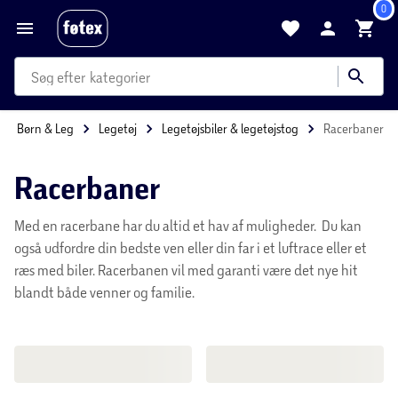
0
produkter
kategorier
Forside
Børn & Leg
Legetøj
Legetøjsbiler & legetøjstog
mere end 35.000 varer
Racerbaner
Med en racerbane har du altid et hav af muligheder.
Du kan også udfordre din bedste ven eller din far i et
luftrace eller et ræs med biler. Racerbanen vil med
garanti være det nye hit blandt både venner og
familie.