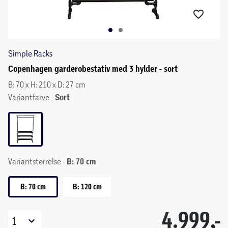
Simple Racks
Copenhagen garderobestativ med 3 hylder - sort
B: 70 x H: 210 x D: 27 cm
Variantfarve -
Sort
Variantstørrelse -
B: 70 cm
B: 70 cm
B: 120 cm
4.999,-
1