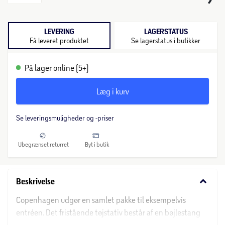
LEVERING
LAGERSTATUS
Få leveret produktet
Se lagerstatus i butikker
På lager online (5+)
Læg i kurv
Se leveringsmuligheder og -priser
Ubegrænset returret
Byt i butik
keyboard_arrow_down
Beskrivelse
Copenhagen udgør en samlet pakke til eksempelvis
entréen. Det fristående tøjstativ består af en bøjlestang
og tre hylder. Her er både plads til overtøj, fodtøj og kurve,