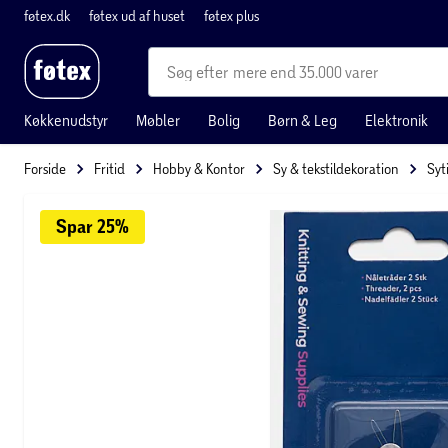
føtex.dk
føtex ud af huset
føtex plus
mere end 35.000 varer
Køkkenudstyr
Møbler
Bolig
Børn & Leg
Elektronik
Forside
Fritid
Hobby & Kontor
Sy & tekstildekoration
Syt
Spar 
25%