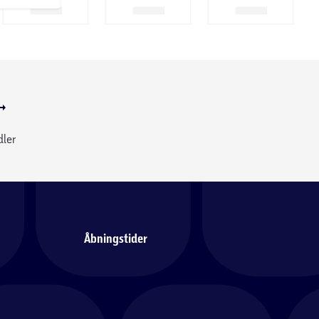
dler
Åbningstider