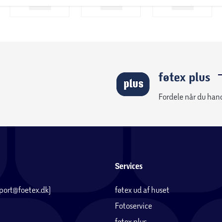
føtex plus
Fordele når du han
Services
pport@foetex.dk)
føtex ud af huset
Fotoservice
føtex plus