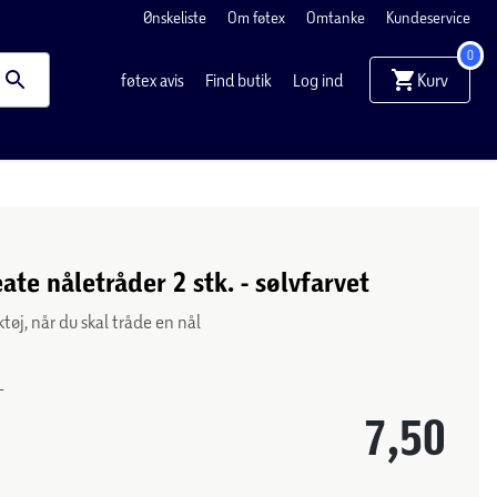
Ønskeliste
Om føtex
Omtanke
Kundeservice
0
Kurv
føtex avis
Find butik
Log ind
ate nåletråder 2 stk. - sølvfarvet
ktøj, når du skal tråde en nål
-
7,50