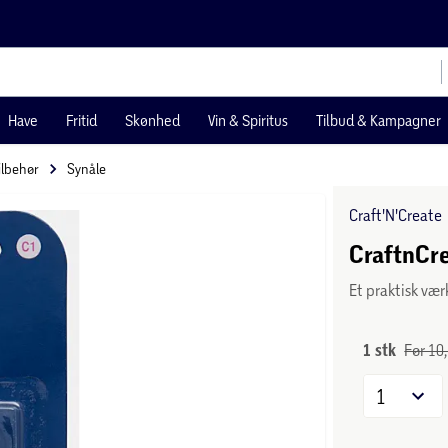
Have
Fritid
Skønhed
Vin & Spiritus
Tilbud & Kampagner
ilbehør
Synåle
Craft'N'Create
CraftnCre
Et praktisk vær
1 stk
Før 10,
1