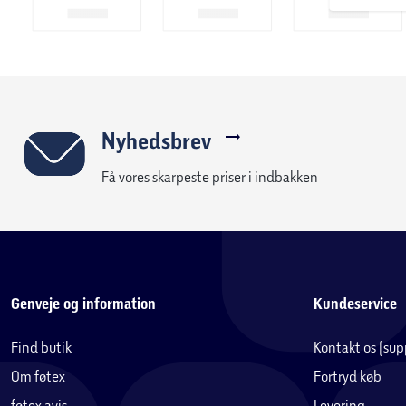
Nyhedsbrev
Få vores skarpeste priser i indbakken
Genveje og information
Kundeservice
Find butik
Kontakt os (su
Om føtex
Fortryd køb
føtex avis
Levering