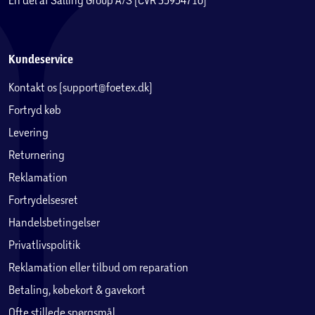
Kundeservice
Kontakt os (support@foetex.dk)
Fortryd køb
Levering
Returnering
Reklamation
Fortrydelsesret
Handelsbetingelser
Privatlivspolitik
Reklamation eller tilbud om reparation
Betaling, købekort & gavekort
Ofte stillede spørgsmål