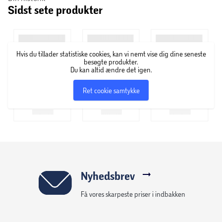
Sidst sete produkter
frugt, marula, der stammer fra ”elefanttræerne” på den
afrikanske savanne. Træerne har fået dette navn,
fordi marulafrugterne er elefanternes
livret. Amarulas afrikansk-inspirerede cremelikører findes i
Hvis du tillader statistiske cookies, kan vi nemt vise dig dine seneste
mange forskellige smagsvarianter, men har alle samme
besøgte produkter.
karakteristiske smag af marulafrugten.
Du kan altid ændre det igen.
Ret cookie samtykke
Nyhedsbrev
Få vores skarpeste priser i indbakken