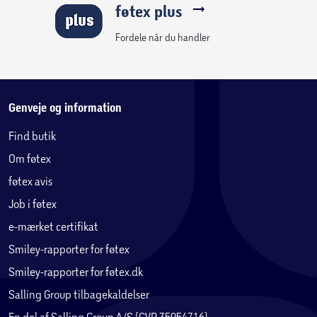
føtex plus
Fordele når du handler
Genveje og information
Find butik
Om føtex
føtex avis
Job i føtex
e-mærket certifikat
Smiley-rapporter for føtex
Smiley-rapporter for føtex.dk
Salling Group tilbagekaldelser
En del af Salling Group A/S (CVR 35954716)