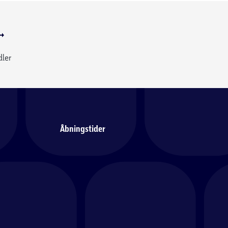
dler
Åbningstider