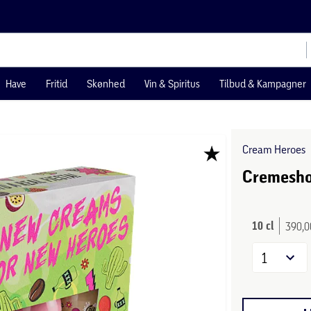
Have
Fritid
Skønhed
Vin & Spiritus
Tilbud & Kampagner
Cream Heroes
Cremesho
10 cl
390,00
1