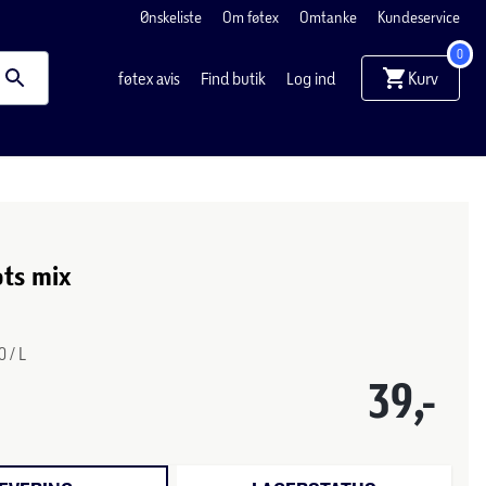
Ønskeliste
Om føtex
Omtanke
Kundeservice
0
Kurv
føtex avis
Find butik
Log ind
ts mix
 / L
39,-