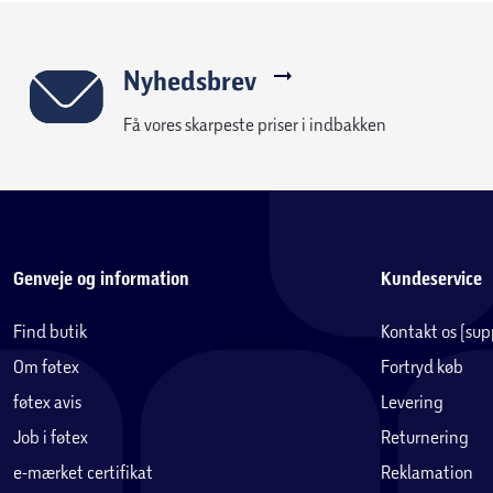
Nyhedsbrev
Få vores skarpeste priser i indbakken
Genveje og information
Kundeservice
Find butik
Kontakt os (su
Om føtex
Fortryd køb
føtex avis
Levering
Job i føtex
Returnering
e-mærket certifikat
Reklamation