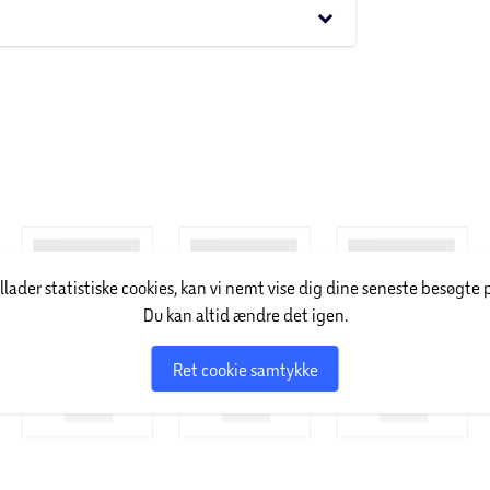
keyboard_arrow_down
elser med tequila for at skabe shots med
t søde og det intense i en festlig
stunder, fejringer og øjeblikke, hvor der gerne
illader statistiske cookies, kan vi nemt vise dig dine seneste besøgte 
Du kan altid ændre det igen.
Ret cookie samtykke