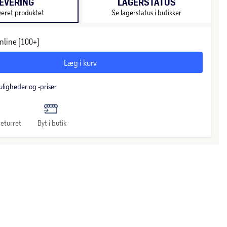
EVERING
LAGERSTATUS
veret produktet
Se lagerstatus i butikker
nline (100+)
Læg i kurv
uligheder og -priser
eturret
Byt i butik