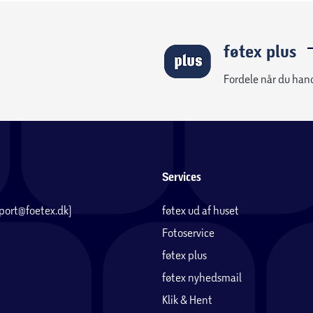
føtex plus
Fordele når du han
Services
pport@foetex.dk)
føtex ud af huset
Fotoservice
føtex plus
føtex nyhedsmail
Klik & Hent