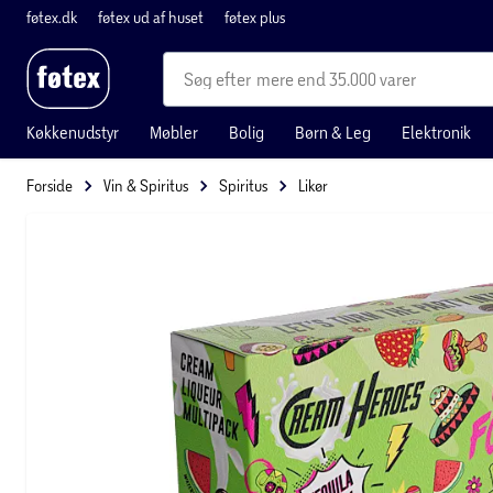
føtex.dk
føtex ud af huset
føtex plus
mere end 35.000 varer
Køkkenudstyr
Møbler
Bolig
Børn & Leg
Elektronik
Forside
Vin & Spiritus
Spiritus
Likør