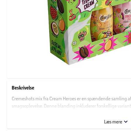
Beskrivelse
Cremeshots mix fra Cream Heroes er en spændende samling af c
smagsoplevelse. Denne blanding inkluderer forskellige varianter
smagsnuancer. Perfekt til festlige anledninger eller som en de
shots eller som ingrediens i kreative drinks. Hæld over is for en
Læs mere