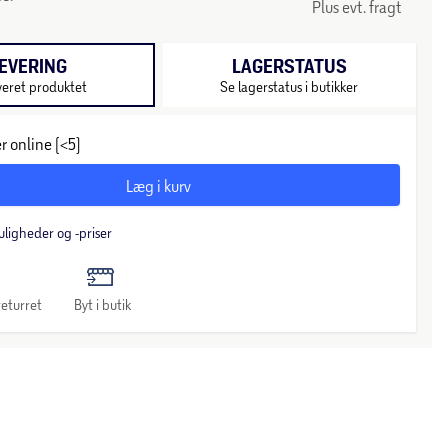
Plus evt. fragt
EVERING
LAGERSTATUS
veret produktet
Se lagerstatus i butikker
r online (<5)
Læg i kurv
uligheder og -priser
eturret
Byt i butik