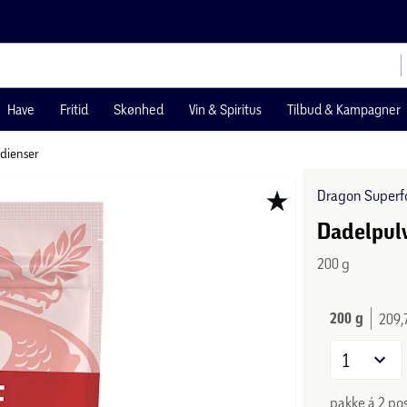
Have
Fritid
Skønhed
Vin & Spiritus
Tilbud & Kampagner
dienser
Dragon Superf
Dadelpul
200 g
200 g
209,
1
pakke á 2 po