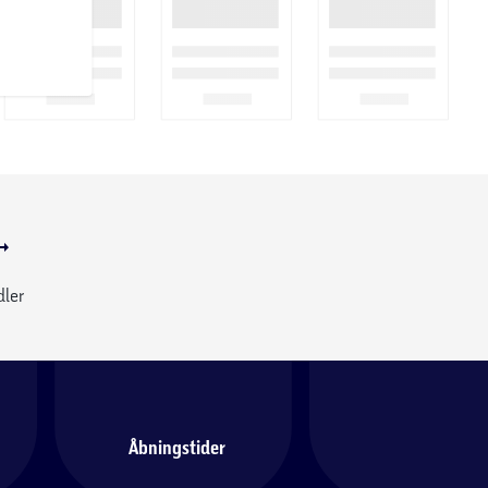
dler
Åbningstider