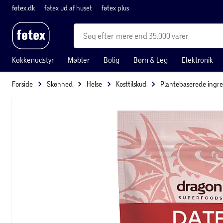
føtex.dk
føtex ud af huset
føtex plus
mere end 35.000 varer
Køkkenudstyr
Møbler
Bolig
Børn & Leg
Elektronik
Forside
Skønhed
Helse
Kosttilskud
Plantebaserede ingre