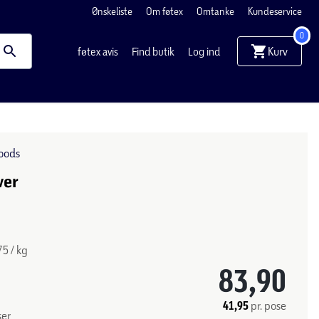
Ønskeliste
Om føtex
Omtanke
Kundeservice
0
Kurv
føtex avis
Find butik
Log ind
oods
ver
75 / kg
83,90
41,95
pr. pose
ser