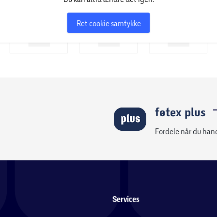
Ret cookie samtykke
føtex plus
Fordele når du han
Services