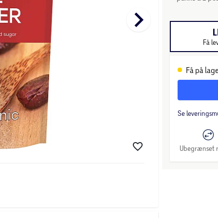
keyboard_arrow_right
L
Få le
Få på lage
Se leveringsm
Ubegrænset r