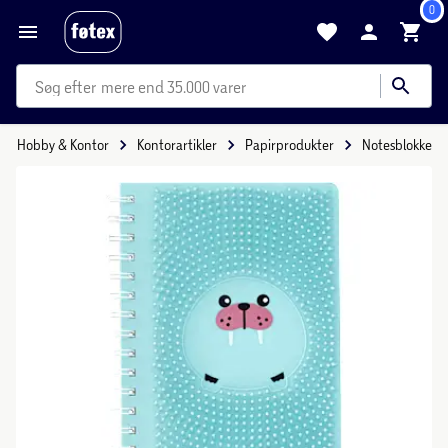
0
mere end 35.000 varer
Hobby & Kontor
Kontorartikler
Papirprodukter
Notesblokke