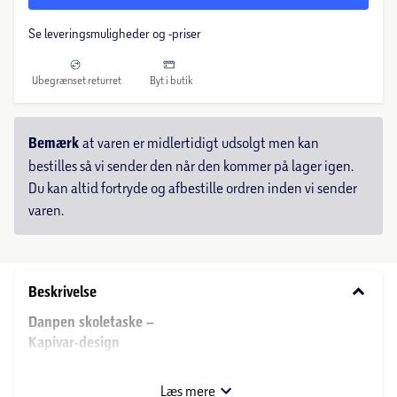
Se leveringsmuligheder og -priser
Ubegrænset returret
Byt i butik
Bemærk
at varen er midlertidigt udsolgt men kan
bestilles så vi sender den når den kommer på lager igen.
Du kan altid fortryde og afbestille ordren inden vi sender
varen.
keyboard_arrow_down
Beskrivelse
Danpen
skoletaske –
Kapivar-design
Danpen Junior skoletasken på 20 liter er udformet med
små kapivar designs og er skabt med fokus på
Læs mere