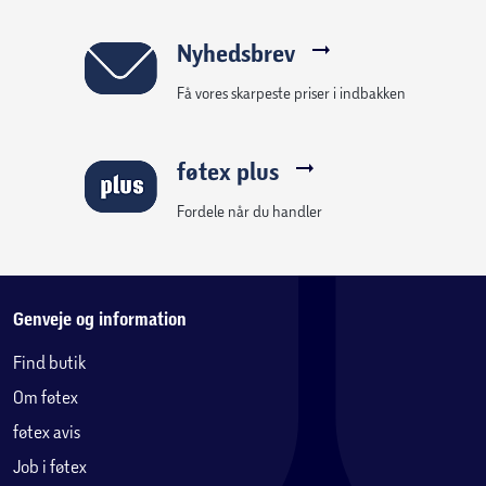
Indvendig nøgleholder
Nyhedsbrev
Personlig stil
Få vores skarpeste priser i indbakken
Tre medfølgende badges gør det muligt at skifte udtryk på
taskens forside. Tasken er ideel til børn, der har brug for
føtex plus
overblik og funktionelle opdelinger i løbet af skoledagen.
Fordele når du handler
Genveje og information
Find butik
Om føtex
føtex avis
Job i føtex