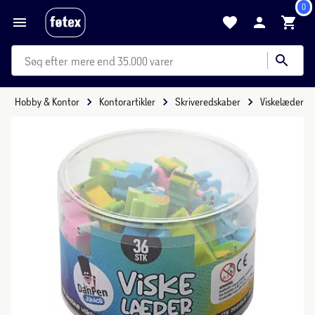
0
mere end 35.000 varer
Hobby & Kontor
Kontorartikler
Skriveredskaber
Viskelæder