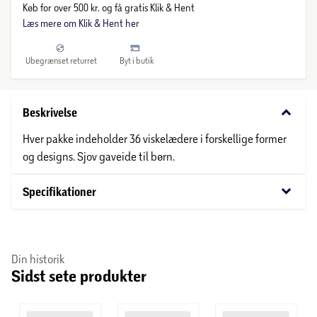
Køb for over 500 kr. og få gratis Klik & Hent
Læs mere om Klik & Hent her
Ubegrænset returret
Byt i butik
keyboard_arrow_down
Beskrivelse
Hver pakke indeholder 36 viskelædere i forskellige former
og designs. Sjov gaveide til børn.
keyboard_arrow_down
Specifikationer
Din historik
Sidst sete produkter