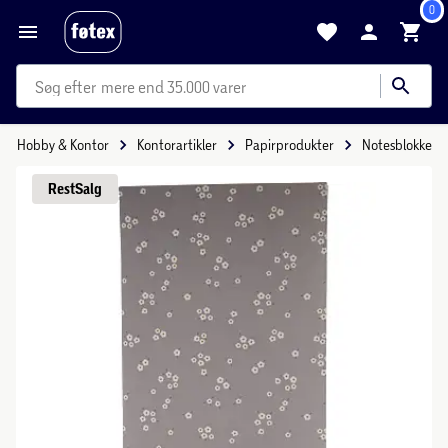
0
mere end 35.000 varer
Hobby & Kontor
Kontorartikler
Papirprodukter
Notesblokke
Rest
Salg