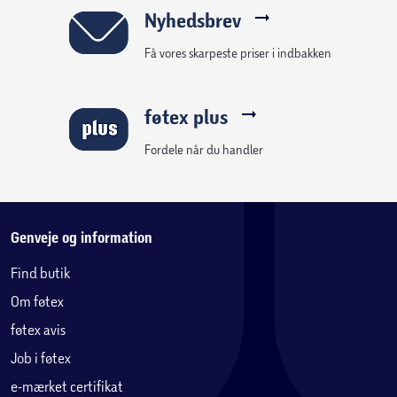
Nyhedsbrev
Få vores skarpeste priser i indbakken
føtex plus
Fordele når du handler
Genveje og information
Find butik
Om føtex
føtex avis
Job i føtex
e-mærket certifikat