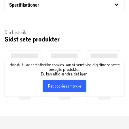
keyboard_arrow_down
Specifikationer
Din historik
Sidst sete produkter
Hvis du tillader statistiske cookies, kan vi nemt vise dig dine seneste
besøgte produkter.
Du kan altid ændre det igen.
Ret cookie samtykke