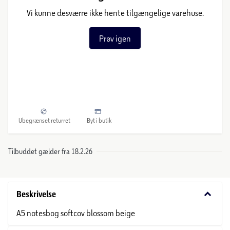
Vi kunne desværre ikke hente tilgængelige varehuse.
Prøv igen
Ubegrænset returret
Byt i butik
Tilbuddet gælder fra 18.2.26
keyboard_arrow_down
Beskrivelse
A5 notesbog softcov blossom beige