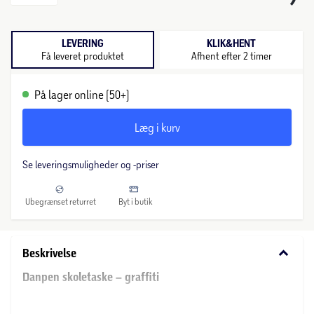
LEVERING
KLIK&HENT
Få leveret produktet
Afhent efter 2 timer
På lager online (50+)
Læg i kurv
Se leveringsmuligheder og -priser
Ubegrænset returret
Byt i butik
keyboard_arrow_down
Beskrivelse
Danpen skoletaske – graffiti
Danpen Junior skoletasken har en kapacitet på 20 liter og