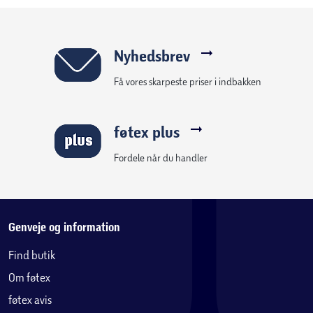
Aftagelig gymnastiktaske med en kapacitet på 5,5
liter
Indvendig nøgleholder til sikker og organiseret
Nyhedsbrev
opbevaring
Få vores skarpeste priser i indbakken
Tilpasning med badges
føtex plus
Tre udskiftelige badges giver mulighed for at ændre
taskens forside og tilføje et personligt præg.
Fordele når du handler
Genveje og information
Find butik
Om føtex
føtex avis