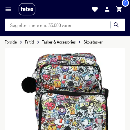
0
mere end 35.000 varer
Forside
Fritid
Tasker & Accessories
Skoletasker