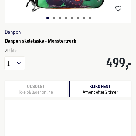
Danpen
Danpen skoletaske - Monstertruck
20 liter
499,-
1
UDSOLGT
KLIK&HENT
Ikke på lager online
Afhent efter 2 timer