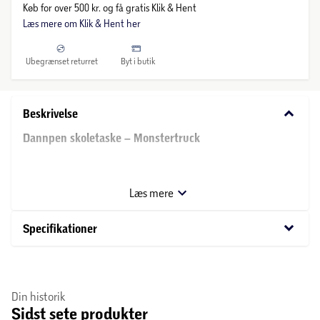
Køb for over 500 kr. og få gratis Klik & Hent
Læs mere om Klik & Hent her
Ubegrænset returret
Byt i butik
keyboard_arrow_down
Beskrivelse
Dannpen skoletaske – Monstertruck
Danpen skoletasken på 20 liter er designet med fokus på
både funktionalitet og komfort.
Læs mere
Reflekser for øget synlighed
keyboard_arrow_down
Specifikationer
Skoletasken er udstyret med reflekser på alle synlige sider.
Dette gør det lettere for andre at opdage barnet, især i
svagt oplyste omgivelser eller under dårlige vejrforhold.
Din historik
Sidst sete produkter