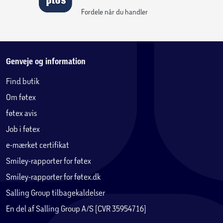
Plads til to drikkedunke
– sikrer let adgang til
Fordele når du handler
væske
Indvendig nøgleholder
– hjælper med at holde
styr på nøgler
Genveje og information
Find butik
Med det seje monstertruck-design kombinerer denne
Om føtex
skoletaske praktiske funktioner med masser af
føtex avis
personlighed og fart over feltet. Et sikkert hit for børn med
Job i føtex
hang til store hjul og eventyr!
e-mærket certifikat
Smiley-rapporter for føtex
Smiley-rapporter for føtex.dk
Salling Group tilbagekaldelser
En del af Salling Group A/S (CVR 35954716)