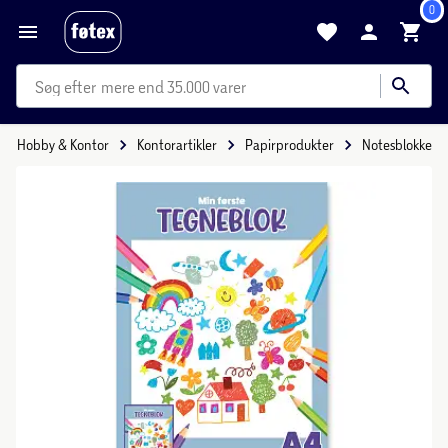
0
mere end 35.000 varer
Hobby & Kontor
Kontorartikler
Papirprodukter
Notesblokke